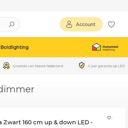
Account
Boldlighting
Grootste van Noord-Nederland
4 jaar garantie op LED
hdimmer
 Zwart 160 cm up & down LED -