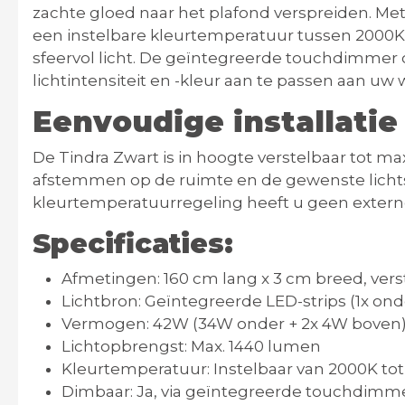
zachte gloed naar het plafond verspreiden.
Met
een instelbare kleurtemperatuur tussen 2000K 
sfeervol licht.
De geïntegreerde touchdimmer 
lichtintensiteit en -kleur aan te passen aan uw
Eenvoudige installatie
De Tindra Zwart is in hoogte verstelbaar tot m
afstemmen op de ruimte en de gewenste lichts
kleurtemperatuurregeling heeft u geen extern
Specificaties:
Afmetingen:
160 cm lang x 3 cm breed, vers
Lichtbron:
Geïntegreerde LED-strips (1x onde
Vermogen:
42W (34W onder + 2x 4W boven
Lichtopbrengst:
Max. 1440 lumen
Kleurtemperatuur:
Instelbaar van 2000K to
Dimbaar:
Ja, via geïntegreerde touchdimm