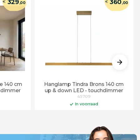
329
360
€
€
,00
,00
e 140 cm
Hanglamp Tindra Brons 140 cm
chdimmer
up & down LED - touchdimmer
45709
In voorraad
gen
In winkelwagen
r besteld =
!