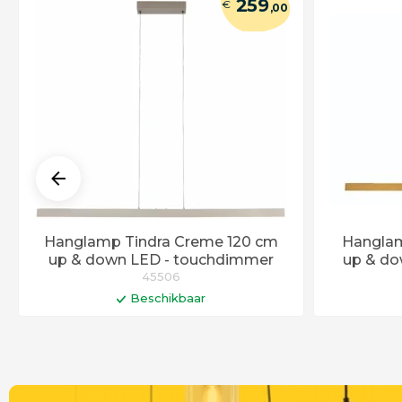
259
€
,00
Hanglamp Tindra Creme 120 cm
Hanglam
up & down LED - touchdimmer
up & do
45506
Beschikbaar
In winkelwagen