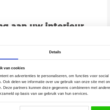
ing aan uw interieur
voor wie op zoek is naar een combinatie van
dineert, werkt of ontspant, deze lamp past zich
 perfecte sfeer in uw ruimte.
Details
k van cookies
- Hoogte max. 155 cm - Plafondplaat 25 x 10cm
ent en advertenties te personaliseren, om functies voor social
. Ook delen we informatie over uw gebruik van onze site met on
nstelbaar
e. Deze partners kunnen deze gegevens combineren met andere i
van serie tindra
erzameld op basis van uw gebruik van hun services.