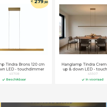
279
€
,50
p Tindra Brons 120 cm
Hanglamp Tindra Crem
wn LED - touchdimmer
up & down LED - tou
45708
45507
Beschikbaar
In voorraad
In winkelwagen
In winkelwa
Op werkdagen voor 14:00 uu
vandaag verstuurd