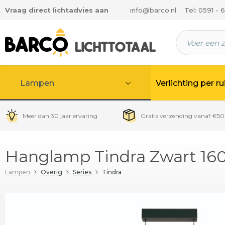
Vraag direct lichtadvies aan
info@barco.nl
Tel: 0591 - 
 hoofdinhoud
Lampen
Verlichting per r
Meer dan 30 jaar ervaring
Gratis verzending vanaf €50
Hanglamp Tindra Zwart 16
Lampen
Overig
Series
Tindra