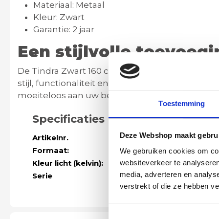
Materiaal:
Metaal
Kleur:
Zwart
Garantie:
2 jaar
Een stijlvolle toevoeg
De Tindra Zwart 160 cm hanglamp is ontworpen 
stijl, functionaliteit en gebruiksgemak.
Of u nu 
moeiteloos aan uw behoeften aan en creëert de
Toestemming
Specificaties
Deze Webshop maakt gebrui
Artikelnr.
45981
Formaat:
Lengte 160 cm 
We gebruiken cookies om cont
websiteverkeer te analyseren
Kleur licht (kelvin):
2000k-3000K i
media, adverteren en analys
Serie
Meer modellen 
verstrekt of die ze hebben v