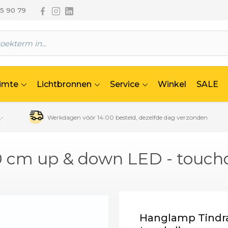
Volg ons via Facebook
Volg ons via Instagram
Volg ons via Linkedin
65 90 79
uimte
Lichtbronnen
Service
Winkel
SALE
,-
Werkdagen vóór 14:00 besteld, dezelfde dag verzonden
0 cm up & down LED - touc
Hanglamp Tindra