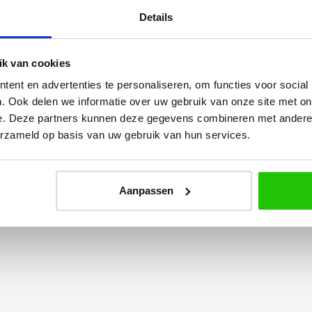
Details
k van cookies
ent en advertenties te personaliseren, om functies voor social
Yvonne
. Ook delen we informatie over uw gebruik van onze site met on
betalen en
Wij hadden 2 lampen besteld
e. Deze partners kunnen deze gegevens combineren met andere i
vlot en volledig
met totaal 11 mondgeblazen
erzameld op basis van uw gebruik van hun services.
rtikel is zeer
kappen. Dit was zeer goed
eel sfeer, het is
verpakt geleverd. Wij bevelen dit
e plaatsen.
bedrijf zeker aan!
Aanpassen