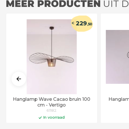
MEER PRODUCTEN
UIT 
229
€
,50
Hanglamp Wave Cacao bruin 100
Hanglam
cm - Vertigo
61182
In voorraad
In winkelwagen