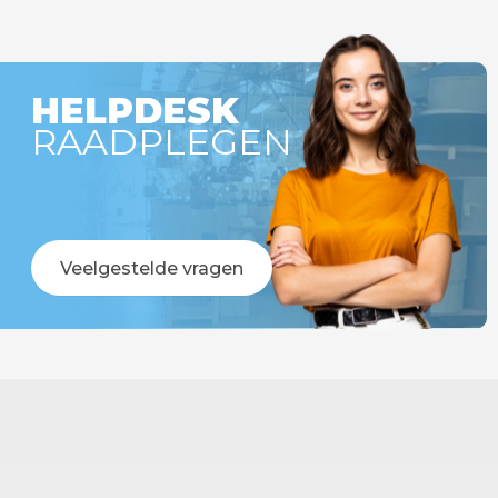
r besteld =
Op werkdagen voor 14:00 uur besteld =
!
vandaag verstuurd!
HELPDESK
RAADPLEGEN
Veelgestelde vragen