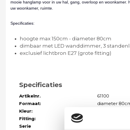
mooie hanglamp voor in uw hal, gang, overloop en woonkamer. He
uw woonkamer, ruimte.
Specificaties:
hoogte max 150cm - diameter 80cm
dimbaar met LED wanddimmer, 3 stande
exclusief lichtbron E27 (grote fitting)
Specificaties
Artikelnr.
61100
Formaat:
diameter 80c
Kleur:
zwart
Fitting:
e27
Serie
Meer modellen