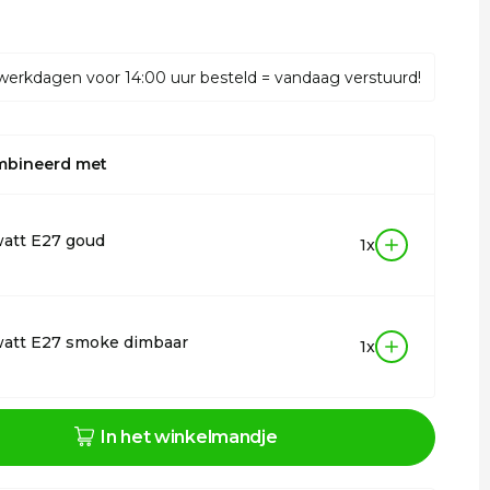
werkdagen voor 14:00 uur besteld = vandaag verstuurd!
mbineerd met
att E27 goud
1x
watt E27 smoke dimbaar
1x
In het winkelmandje