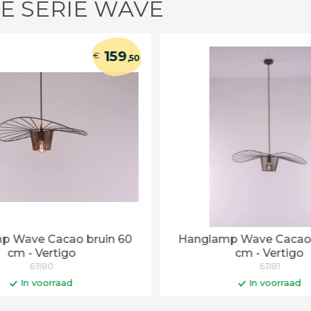
DE SERIE WAVE
159
€
,50
p Wave Cacao bruin 60
Hanglamp Wave Cacao 
cm - Vertigo
cm - Vertigo
61180
61181
In voorraad
In voorraad
In winkelwagen
In winkelwa