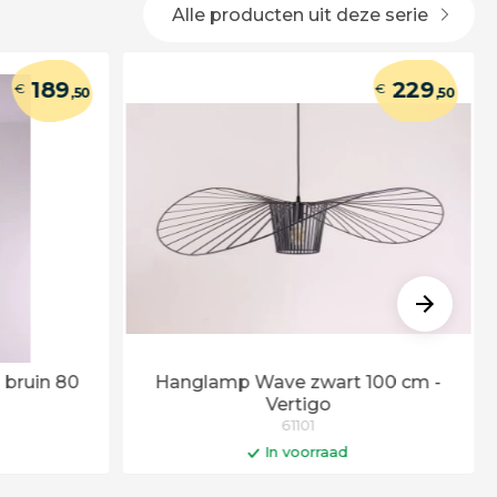
Alle producten uit deze serie
189
229
€
€
,50
,50
bruin 80
Hanglamp Wave zwart 100 cm -
Vertigo
61101
In voorraad
gen
In winkelwagen