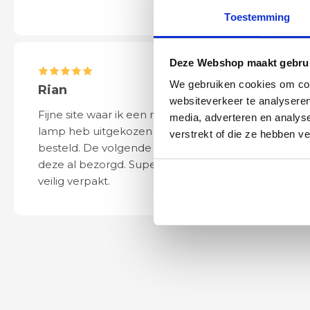
Toestemming
Deze Webshop maakt gebrui
We gebruiken cookies om cont
Rian
Anne
websiteverkeer te analyseren
Fijne site waar ik een mooie
Het bestellen, 
media, adverteren en analys
lamp heb uitgekozen en
leveren verliep 
verstrekt of die ze hebben v
besteld. De volgende dag werd
naar wens. Het a
deze al bezorgd. Super netjes en
mooi en schept v
veilig verpakt.
ook eenvoudig t