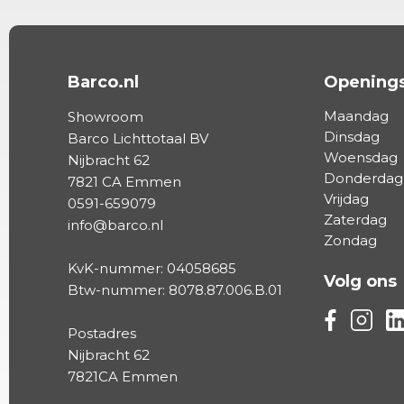
Barco.nl
Openings
Maandag
Showroom
Dinsdag
Barco Lichttotaal BV
Woensdag
Nijbracht 62
Donderdag
7821 CA Emmen
Vrijdag
0591-659079
Zaterdag
info@barco.nl
Zondag
KvK-nummer: 04058685
Volg ons
Btw-nummer: 8078.87.006.B.01
Volg ons vi
Volg on
Vo
Postadres
Nijbracht 62
7821CA Emmen