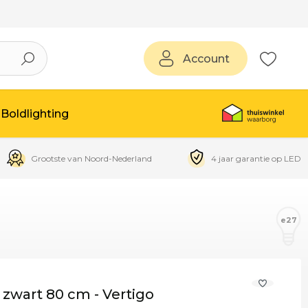
Account
Boldlighting
Grootste van Noord-Nederland
4 jaar garantie op LED
e27
wart 80 cm - Vertigo