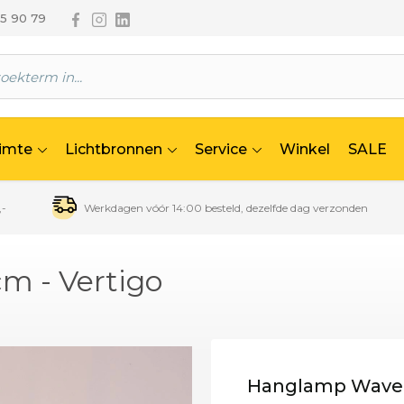
Volg ons via Facebook
Volg ons via Instagram
Volg ons via Linkedin
65 90 79
uimte
Lichtbronnen
Service
Winkel
SALE
,-
Werkdagen vóór 14:00 besteld, dezelfde dag verzonden
m - Vertigo
Hanglamp Wave z