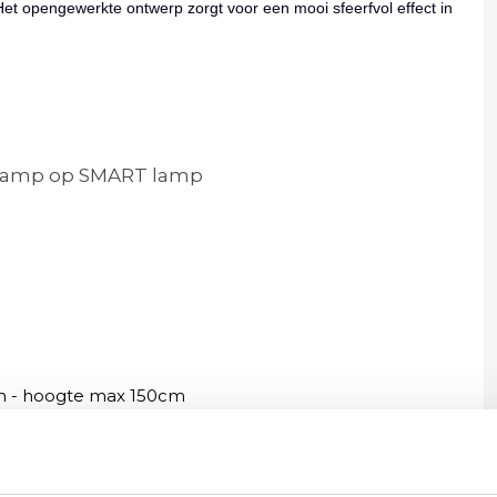
t opengewerkte ontwerp zorgt voor een mooi sfeerfvol effect in
nlamp op SMART lamp
m - hoogte max 150cm
 van serie wave