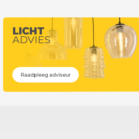
Op werkdagen voor 14:00 uur besteld =
Op werkdag
vandaag verstuurd!
LICHT
ADVIES
Raadpleeg adviseur