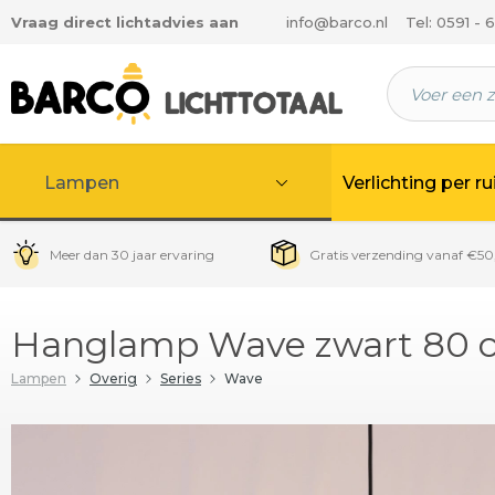
Vraag direct lichtadvies aan
info@barco.nl
Tel: 0591 - 
 hoofdinhoud
Lampen
Verlichting per r
Meer dan 30 jaar ervaring
Gratis verzending vanaf €50
Hanglamp Wave zwart 80 c
Lampen
Overig
Series
Wave