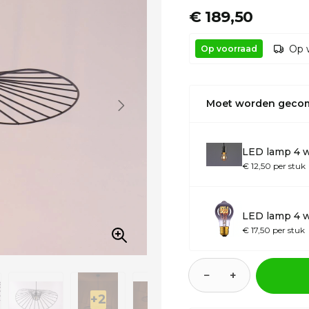
€ 189,50
Op 
Op voorraad
Moet worden geco
LED lamp 4 w
€ 12,50 per stuk
LED lamp 4 
€ 17,50 per stuk
−
+