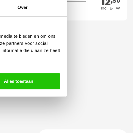
12
,50
Meebestellen
Over
Incl. BTW
 media te bieden en om ons
ze partners voor social
nformatie die u aan ze heeft
Alles toestaan