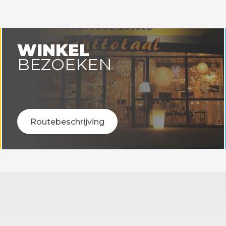
en voor 14:00 uur besteld =
Op werkdagen voor 14:00 uu
vandaag verstuurd!
vandaag verstuurd
WINKEL
BEZOEKEN
Routebeschrijving