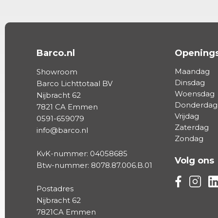
Barco.nl
Openings
Maandag
Showroom
Dinsdag
Barco Lichttotaal BV
Woensdag
Nijbracht 62
Donderdag
7821 CA Emmen
Vrijdag
0591-659079
Zaterdag
info@barco.nl
Zondag
KvK-nummer: 04058685
Volg ons
Btw-nummer: 8078.87.006.B.01
Volg ons vi
Volg on
Vo
Postadres
Nijbracht 62
7821CA Emmen