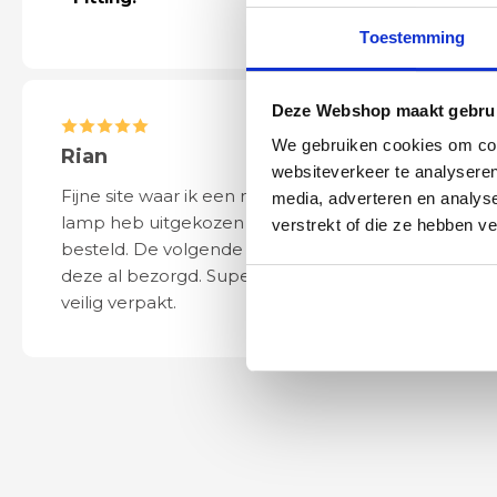
Toestemming
Deze Webshop maakt gebrui
We gebruiken cookies om cont
Rian
Anne
websiteverkeer te analyseren
Fijne site waar ik een mooie
Het bestellen, 
media, adverteren en analys
lamp heb uitgekozen en
leveren verliep 
verstrekt of die ze hebben v
besteld. De volgende dag werd
naar wens. Het a
deze al bezorgd. Super netjes en
mooi en schept v
veilig verpakt.
ook eenvoudig t