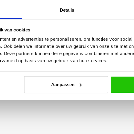
Details
k van cookies
ent en advertenties te personaliseren, om functies voor social
Yvonne
. Ook delen we informatie over uw gebruik van onze site met on
betalen en
Wij hadden 2 lampen besteld
e. Deze partners kunnen deze gegevens combineren met andere i
vlot en volledig
met totaal 11 mondgeblazen
erzameld op basis van uw gebruik van hun services.
rtikel is zeer
kappen. Dit was zeer goed
eel sfeer, het is
verpakt geleverd. Wij bevelen dit
e plaatsen.
bedrijf zeker aan!
Aanpassen