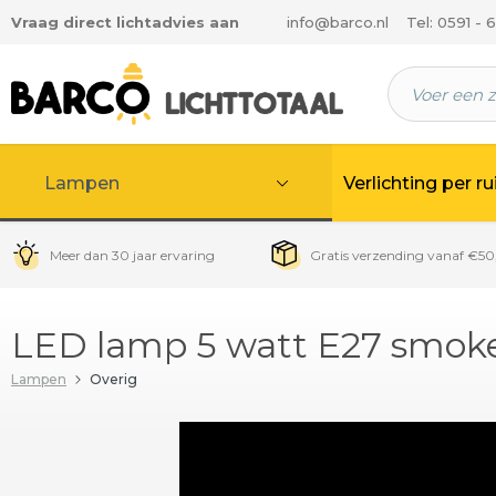
Vraag direct lichtadvies aan
info@barco.nl
Tel: 0591 - 
 hoofdinhoud
Lampen
Verlichting per r
Meer dan 30 jaar ervaring
Gratis verzending vanaf €50
LED lamp 5 watt E27 smok
Lampen
Overig