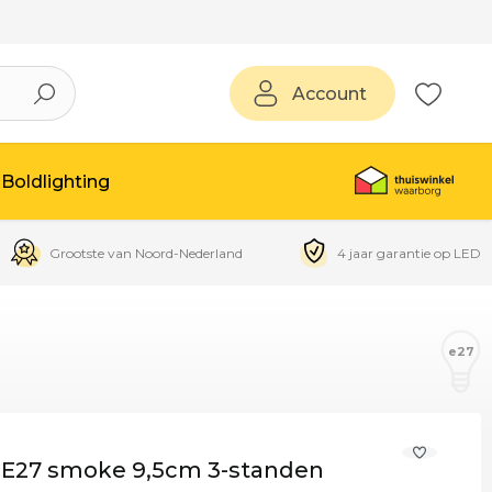
Account
Boldlighting
Grootste van Noord-Nederland
4 jaar garantie op LED
e27
 E27 smoke 9,5cm 3-standen