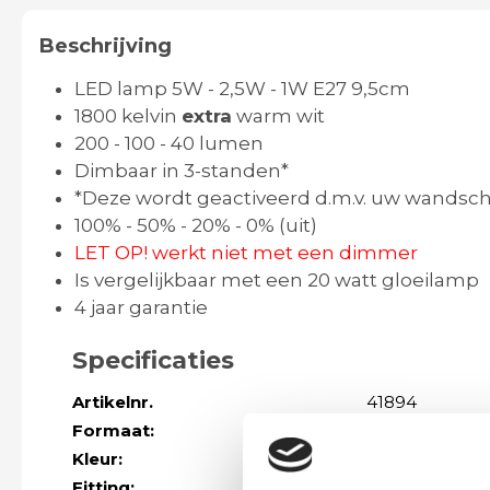
Beschrijving
LED lamp 5W - 2,5W - 1W E27 9,5cm
1800 kelvin
extra
warm wit
200 - 100 - 40 lumen
Dimbaar in 3-standen*
*Deze wordt geactiveerd d.m.v. uw wandscha
100% - 50% - 20% - 0% (uit)
LET OP! werkt niet met een dimmer
Is vergelijkbaar met een 20 watt gloeilamp
4 jaar garantie
Specificaties
Artikelnr.
41894
Formaat:
Hoogte 14,4 cm
Kleur:
smoke
Fitting:
e27