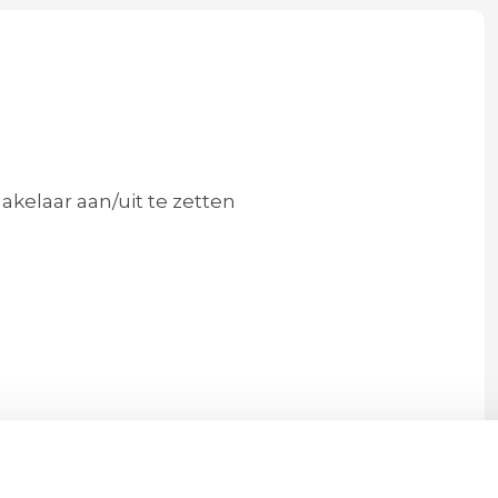
kelaar aan/uit te zetten
 | Dia. 9,5 cm