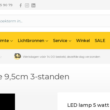
Volg ons via Facebook
Volg ons via Instagram
Volg ons via Linkedin
65 90 79
uimte
Lichtbronnen
Service
Winkel
SALE
,-
Werkdagen vóór 14:00 besteld, dezelfde dag verzonden
e 9,5cm 3-standen
LED lamp 5 watt