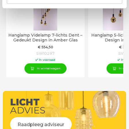
Hanglamp Videlamp 7-lichts Dent –
Hanglamp 5-licht
Gedeukt Design in Amber Glas
Design in 
€
554
,50
€
36
SW10297
SW10
In voorraad
In vo
In winkelwagen
In win
LICHT
ADVIES
Raadpleeg adviseur