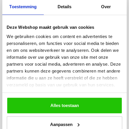
Fijne site waar ik een mooie
Het bestellen, betale
Toestemming
Details
Over
lamp heb uitgekozen en
leveren verliep vlot e
besteld. De volgende dag
volledig naar wens. He
werd deze al bezorgd. Super
artikel is zeer mooi e
Deze Webshop maakt gebruik van cookies
netjes en veilig verpakt.
veel sfeer, het is ook
eenvoudig te plaatsen
We gebruiken cookies om content en advertenties te
personaliseren, om functies voor social media te bieden
en om ons websiteverkeer te analyseren. Ook delen we
informatie over uw gebruik van onze site met onze
partners voor social media, adverteren en analyse. Deze
partners kunnen deze gegevens combineren met andere
informatie die u aan ze heeft verstrekt of die ze hebben
verzameld op basis van uw gebruik van hun services.
MEER PRODUCTEN
UIT DE SERIE DENT
Alles toestaan
Alle producten uit deze serie
Aanpassen