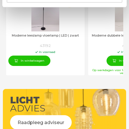
€
75
,00
Moderne leeslamp vloerlamp | LED | zwart
Moderne dubbele leesl
RV
43192
431
In voorraad
In vo
In winkelwagen
In win
Op werkdagen voor 14:00
verstu
LICHT
ADVIES
Raadpleeg adviseur