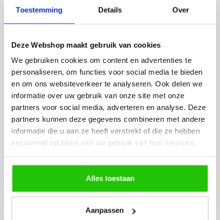
Fijne site waar ik een mooie
Het bestellen, betale
Toestemming
Details
Over
lamp heb uitgekozen en
leveren verliep vlot e
besteld. De volgende dag
volledig naar wens. He
werd deze al bezorgd. Super
artikel is zeer mooi e
Deze Webshop maakt gebruik van cookies
netjes en veilig verpakt.
veel sfeer, het is ook
We gebruiken cookies om content en advertenties te
eenvoudig te plaatsen
personaliseren, om functies voor social media te bieden
en om ons websiteverkeer te analyseren. Ook delen we
informatie over uw gebruik van onze site met onze
partners voor social media, adverteren en analyse. Deze
partners kunnen deze gegevens combineren met andere
informatie die u aan ze heeft verstrekt of die ze hebben
verzameld op basis van uw gebruik van hun services.
MEER PRODUCTEN
UIT DE SERIE CIAMUR
Alles toestaan
Alle producten uit deze serie
Aanpassen
€
99
,50