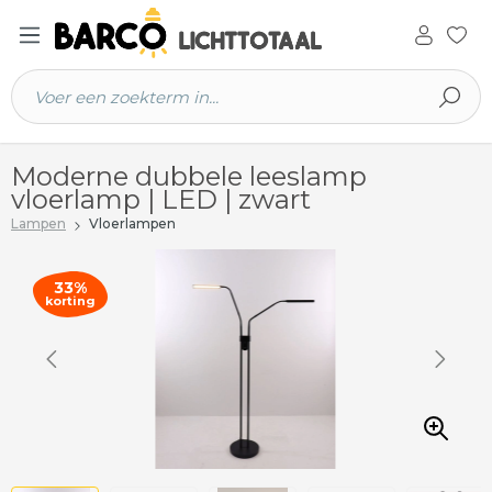
 hoofdinhoud
Moderne dubbele leeslamp
vloerlamp | LED | zwart
Lampen
Vloerlampen
33%
korting