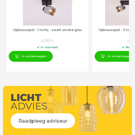
Opbouwspot - 1 lichts - zwart smoke glas
Opbouwspot - 3 licht
43804
437
In voorraad
Besch
In winkelwagen
In winkelwagen
LICHT
ADVIES
Raadpleeg adviseur