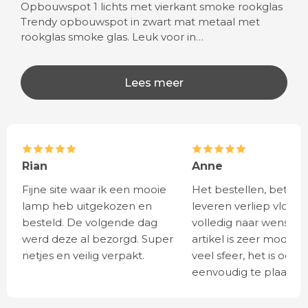
Opbouwspot 1 lichts met vierkant smoke rookglas
Trendy opbouwspot in zwart mat metaal met
rookglas smoke glas. Leuk voor in…
Lees meer
Rian
Anne
Fijne site waar ik een mooie
Het bestellen, betale
lamp heb uitgekozen en
leveren verliep vlot e
besteld. De volgende dag
volledig naar wens. He
werd deze al bezorgd. Super
artikel is zeer mooi e
netjes en veilig verpakt.
veel sfeer, het is ook
eenvoudig te plaatsen