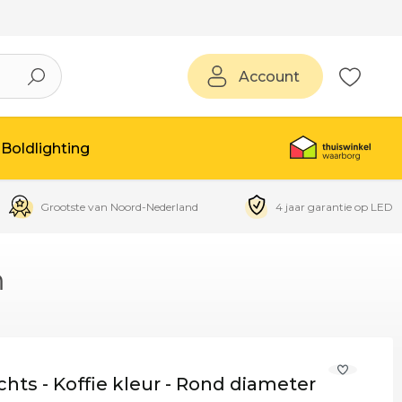
Account
Boldlighting
Grootste van Noord-Nederland
4 jaar garantie op LED
m
hts - Koffie kleur - Rond diameter