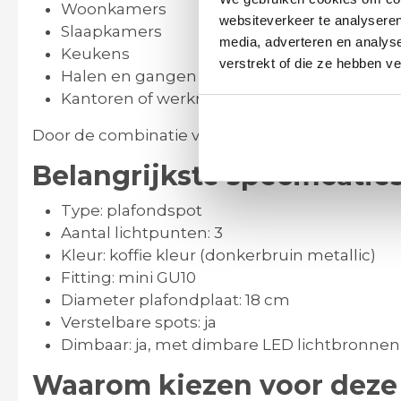
Woonkamers
websiteverkeer te analyseren
Slaapkamers
media, adverteren en analys
Keukens
verstrekt of die ze hebben v
Halen en gangen
Kantoren of werkruimtes
Door de combinatie van design en functionalitei
Belangrijkste specificatie
Type: plafondspot
Aantal lichtpunten: 3
Kleur: koffie kleur (donkerbruin metallic)
Fitting: mini GU10
Diameter plafondplaat: 18 cm
Verstelbare spots: ja
Dimbaar: ja, met dimbare LED lichtbronn
Waarom kiezen voor deze