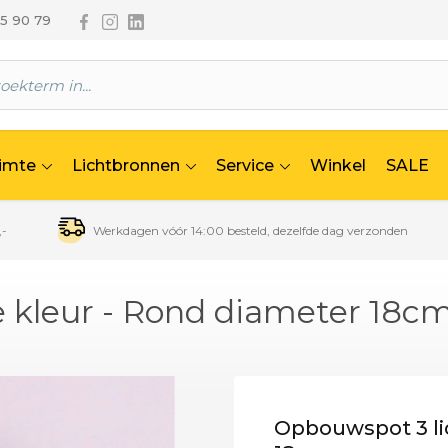
Volg ons via Facebook
Volg ons via Instagram
Volg ons via Linkedin
65 90 79
uimte
Lichtbronnen
Service
Winkel
SALE
,-
Werkdagen vóór 14:00 besteld, dezelfde dag verzonden
e kleur - Rond diameter 18c
Opbouwspot 3 lic