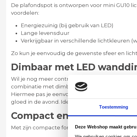
De plafondspot is ontworpen voor mini GU10 lic
voordelen:
Energiezuinig (bij gebruik van LED)
Lange levensduur
Verkrijgbaar in verschillende lichtkleuren (w
Zo kun je eenvoudig de gewenste sfeer en lichts
Dimbaar met LED wandd
Wil je nog meer controle over de sfeer in huis?
combinatie met dimbare mini GU10 LED licht
Hiermee pas je eenvoudig de lichtintensiteit aa
gloed in de avond. Ideaal voor woonkamers, slaa
Toestemming
Compact en veelzijdig to
Deze Webshop maakt gebrui
Met zijn compacte formaat en moderne uitstralin
We gebruiken cookies om cont