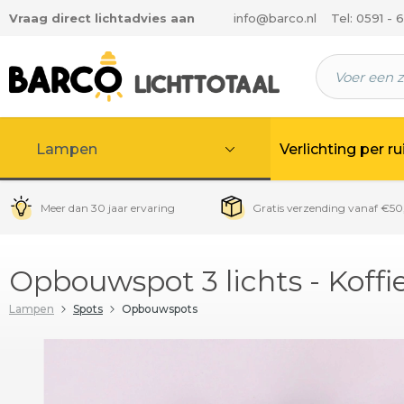
Vraag direct lichtadvies aan
info@barco.nl
Tel: 0591 - 
 hoofdinhoud
Lampen
Verlichting per r
Meer dan 30 jaar ervaring
Gratis verzending vanaf €50
Opbouwspot 3 lichts - Koffi
Lampen
Spots
Opbouwspots