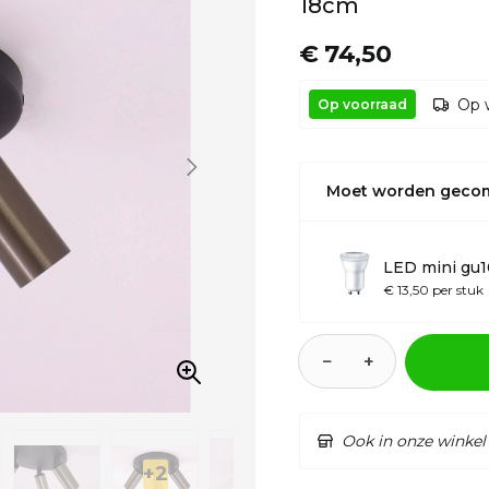
18cm
€ 74,50
Op 
Op voorraad
Moet worden geco
LED mini gu
€ 13,50 per stuk
−
+
Ook in onze winkel