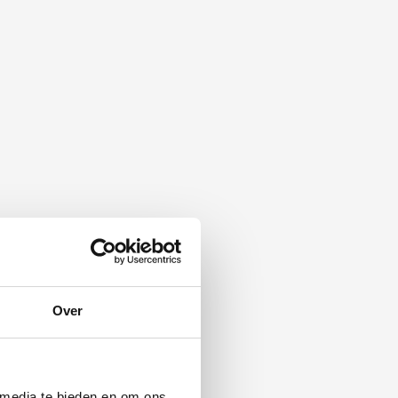
Over
 media te bieden en om ons