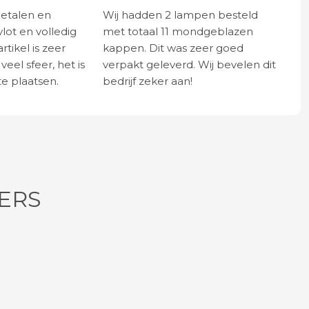
betalen en
Wij hadden 2 lampen besteld
vlot en volledig
met totaal 11 mondgeblazen
rtikel is zeer
kappen. Dit was zeer goed
eel sfeer, het is
verpakt geleverd. Wij bevelen dit
e plaatsen.
bedrijf zeker aan!
ERS