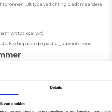
htbronnen. Dit type verlichting biedt meerdere
arm wit tot koel wit)
terkte bepalen die past bij jouw interieur.
immer
 Deze plafondspot is uitstekend dimbaar in
bronnen en een geschikte LED wanddimmer.
n, van helder werklicht tot een warme, gezellige
pkamers of elke ruimte waar sfeer belangrijk is.
Details
epasbaar
k van cookies
g is deze 3-lichts plafondspot perfect voor:
ent en advertenties te personaliseren, om functies voor social