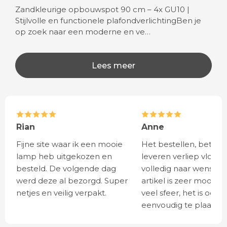
Zandkleurige opbouwspot 90 cm – 4x GU10 |
Stijlvolle en functionele plafondverlichtingBen je
op zoek naar een moderne en ve…
Lees meer
Rian
Anne
Fijne site waar ik een mooie
Het bestellen, betale
lamp heb uitgekozen en
leveren verliep vlot e
besteld. De volgende dag
volledig naar wens. He
werd deze al bezorgd. Super
artikel is zeer mooi e
netjes en veilig verpakt.
veel sfeer, het is ook
eenvoudig te plaatsen