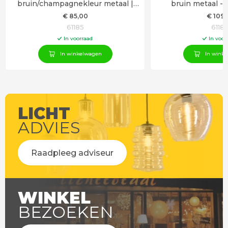
bruin/champagnekleur metaal |
bruin metaal -
LED GU10 | 60cm breed
€
85
,00
€
109
,
61185
6118
In voorraad
In voor
In winkelwagen
In wink
LICHT
ADVIES
Raadpleeg adviseur
WINKEL
BEZOEKEN