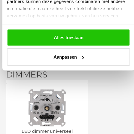
partners kunnen deze gegevens combineren met andere
Incl. BTW
informatie die u aan ze heeft verstrekt of die ze hebben
verzameld op basis van uw gebruik van hun services.
Meebestellen
Alles toestaan
Aanpassen
BESTEL
INCLUSIEF
DIMMERS
LED dimmer universeel