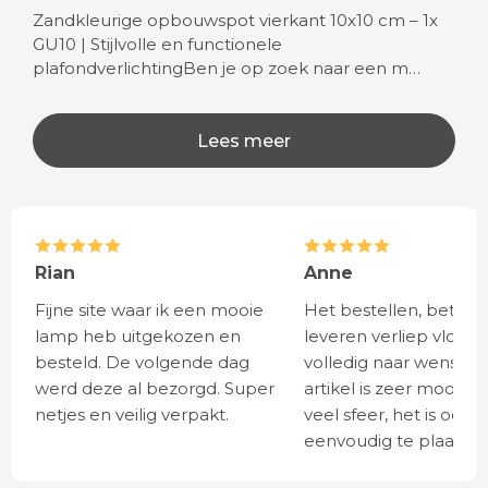
Zandkleurige opbouwspot vierkant 10x10 cm – 1x
GU10 | Stijlvolle en functionele
plafondverlichtingBen je op zoek naar een m…
Lees meer
Rian
Anne
Fijne site waar ik een mooie
Het bestellen, betale
lamp heb uitgekozen en
leveren verliep vlot e
besteld. De volgende dag
volledig naar wens. He
werd deze al bezorgd. Super
artikel is zeer mooi e
netjes en veilig verpakt.
veel sfeer, het is ook
eenvoudig te plaatsen