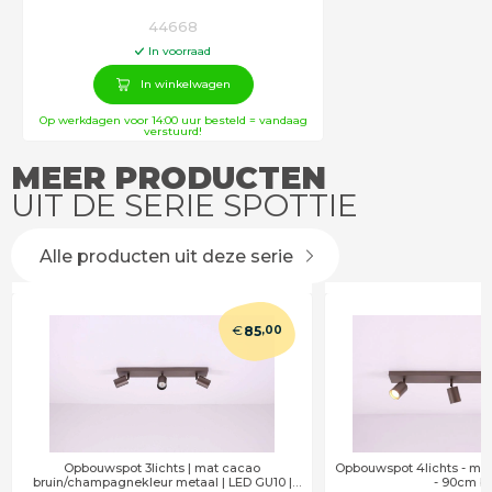
44668
In voorraad
In winkelwagen
Op werkdagen voor 14:00 uur besteld = vandaag
verstuurd!
MEER PRODUCTEN
UIT DE SERIE SPOTTIE
Alle producten uit deze serie
€
85
,00
Opbouwspot 3lichts | mat cacao
Opbouwspot 4lichts - mat
bruin/champagnekleur metaal | LED GU10 |
- 90cm b