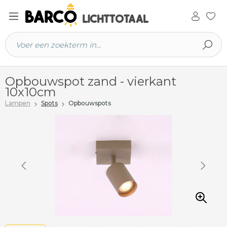
 hoofdinhoud
Opbouwspot zand - vierkant
10x10cm
Lampen
Spots
Opbouwspots