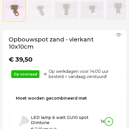
Opbouwspot zand - vierkant
10x10cm
€ 39,50
Op werkdagen voor 14:00 uur
Op voorraad
besteld = vandaag verstuurd!
Moet worden gecombineerd met
LED lamp 6 watt GU10 spot
1x
DImtone
€ 12,95 per stuk