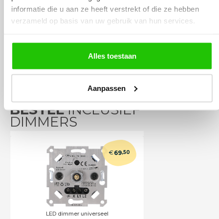
Incl. BTW
informatie die u aan ze heeft verstrekt of die ze hebben
verzameld op basis van uw gebruik van hun services.
Meebestellen
Alles toestaan
Aanpassen
BESTEL
INCLUSIEF
DIMMERS
€
69
,50
LED dimmer universeel