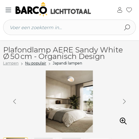
 hoofdinhoud
Plafondlamp AERE Sandy White
Ø 50 cm - Organisch Design
Lampen
Nu populair
Japandi lampen