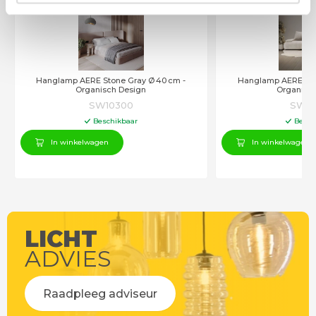
Hanglamp AERE Stone Gray Ø 40 cm -
Hanglamp AERE Sto
Organisch Design
Organisc
SW10300
SW10
Beschikbaar
Besch
In winkelwagen
In winkelwagen
LICHT
ADVIES
Raadpleeg adviseur