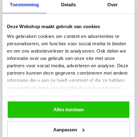
Toestemming
Details
Over
lamp heb uitgekozen en
leveren verliep vlot e
besteld. De volgende dag
volledig naar wens. He
werd deze al bezorgd. Super
artikel is zeer mooi e
Deze Webshop maakt gebruik van cookies
netjes en veilig verpakt.
veel sfeer, het is ook
We gebruiken cookies om content en advertenties te
eenvoudig te plaatsen
personaliseren, om functies voor social media te bieden
en om ons websiteverkeer te analyseren. Ook delen we
informatie over uw gebruik van onze site met onze
partners voor social media, adverteren en analyse. Deze
partners kunnen deze gegevens combineren met andere
informatie die u aan ze heeft verstrekt of die ze hebben
verzameld op basis van uw gebruik van hun services.
MEER PRODUCTEN
UIT DE SERIE AERE
Alles toestaan
Alle producten uit deze serie
Aanpassen
€
139
,50