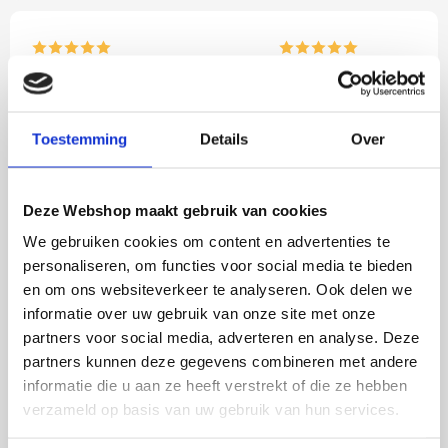
Rian
Anne
Fijne site waar ik een mooie
Het bestellen, betale
lamp heb uitgekozen en
leveren verliep vlot e
Toestemming
Details
Over
besteld. De volgende dag
volledig naar wens. He
werd deze al bezorgd. Super
artikel is zeer mooi e
netjes en veilig verpakt.
veel sfeer, het is ook
Deze Webshop maakt gebruik van cookies
eenvoudig te plaatsen
We gebruiken cookies om content en advertenties te
personaliseren, om functies voor social media te bieden
en om ons websiteverkeer te analyseren. Ook delen we
BESTEL
INCLUSIEF
informatie over uw gebruik van onze site met onze
LICHTBRONNEN
partners voor social media, adverteren en analyse. Deze
partners kunnen deze gegevens combineren met andere
informatie die u aan ze heeft verstrekt of die ze hebben
LED lamp 4 watt E27
LED lamp 
verzameld op basis van uw gebruik van hun services.
smoke 9,5cm dimbaar
goud 9,5c