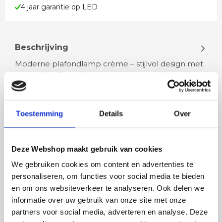
4 jaar garantie op LED
Beschrijving
Moderne plafondlamp crème – stijlvol design met
warm licht Breng sfeer en elegantie in huis met
deze moderne plafondlamp in…
Toestemming
Details
Over
Lees meer
Deze Webshop maakt gebruik van cookies
We gebruiken cookies om content en advertenties te
personaliseren, om functies voor social media te bieden
Rian
Anne
en om ons websiteverkeer te analyseren. Ook delen we
Fijne site waar ik een mooie
Het bestellen, betale
informatie over uw gebruik van onze site met onze
lamp heb uitgekozen en
leveren verliep vlot e
partners voor social media, adverteren en analyse. Deze
besteld. De volgende dag
volledig naar wens. He