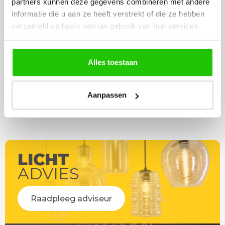
partners kunnen deze gegevens combineren met andere
werd deze al bezorgd. Super
artikel is zeer mooi e
informatie die u aan ze heeft verstrekt of die ze hebben
netjes en veilig verpakt.
veel sfeer, het is ook
verzameld op basis van uw gebruik van hun services.
eenvoudig te plaatsen
Alles toestaan
Aanpassen
LICHT
ADVIES
Raadpleeg adviseur