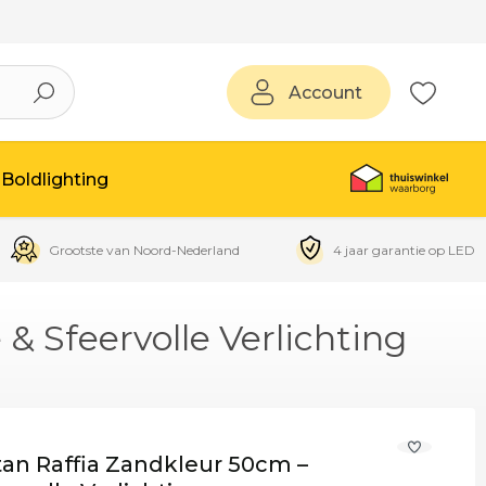
Account
Boldlighting
Grootste van Noord-Nederland
4 jaar garantie op LED
& Sfeervolle Verlichting
an Raffia Zandkleur 50cm –