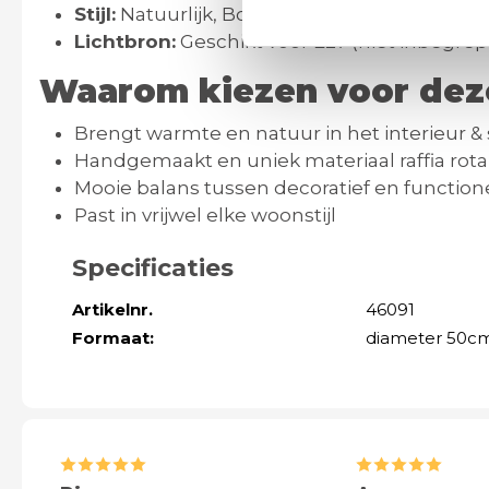
Stijl:
Natuurlijk, Boho, Scandinavisch, Japan
Lichtbron:
Geschikt voor E27 (niet inbegre
Waarom kiezen voor dez
Brengt warmte en natuur in het interieur & 
Handgemaakt en uniek materiaal raffia rot
Mooie balans tussen decoratief en function
Past in vrijwel elke woonstijl
Specificaties
Artikelnr.
46091
Formaat:
diameter 50c