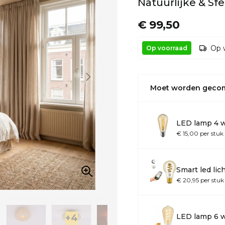
Natuurlijke & Sfe
€ 99,50
Op 
Op voorraad
Moet worden geco
LED lamp 4 w
€ 15,00 per stuk
Smart led li
€ 20,95 per stuk
LED lamp 6 w