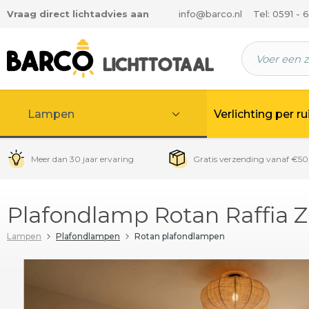
Vraag direct lichtadvies aan
info@barco.nl
Tel: 0591 - 
 hoofdinhoud
Lampen
Verlichting per r
Meer dan 30 jaar ervaring
Gratis verzending vanaf €50
Plafondlamp Rotan Raffia Za
Lampen
Plafondlampen
Rotan plafondlampen