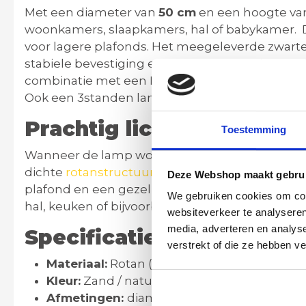
Met een diameter van
5
0 cm
en een hoogte v
woonkamers, slaapkamers, hal of babykamer.
voor lagere plafonds. Het meegeleverde zwart
stabiele bevestiging en maakt de lamp in totaa
combinatie met een LED wanddimmer waardoor
Ook een 3standen lamp of een SMART lichtbron g
Prachtig lichteffect
Toestemming
Wanneer de lamp wordt ingeschakeld, ontstaat 
dichte
rotanstructuur
subtiel wordt gefilterd. D
Deze Webshop maakt gebrui
plafond en een gezellige ambiance in de gehe
We gebruiken cookies om cont
hal, keuken of bijvoorbeeld slaapkamer.
websiteverkeer te analyseren
media, adverteren en analys
Specificaties
verstrekt of die ze hebben v
Materiaal:
Rotan (zeer dichte structuur)
Kleur:
Zand / natuurlijke tint
Afmetingen:
diameter 50cm - hoogte tota