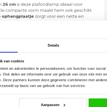
an
26
cm
is deze plafondlamp ideaal voor
 De compacte vorm maakt hem ook geschikt
e
ophangplaatje
zorgt voor een nette en
l 26cm. Kies voor een dimbare lichtbron in
 u de lamp multifunctioneel kunt gebruiken.
eeft u alle opties die u zoekt!
Details
er een warm en sfeervol schijnsel dat door de
it zorgt voor prachtige lichte patronen op het
k van cookies
le ruimte. Prachtige lamp voor uw woonkamer,
ent en advertenties te personaliseren, om functies voor social
. Ook delen we informatie over uw gebruik van onze site met on
e. Deze partners kunnen deze gegevens combineren met andere i
erzameld op basis van uw gebruik van hun services.
al 26cm
Aanpassen