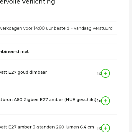
ervolle Verlichting
werkdagen voor 14:00 uur besteld = vandaag verstuurd!
mbineerd met
att E27 goud dimbaar
1x
chtbron A60 Zigbee E27 amber (HUE geschikt)
1x
att E27 amber 3-standen 260 lumen 6,4 cm
1x