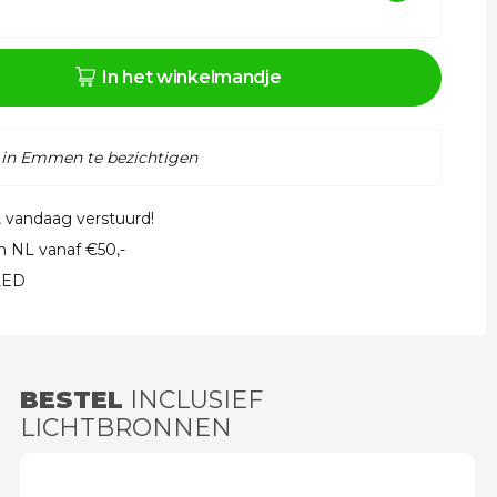
In het winkelmandje
 in Emmen te bezichtigen
, vandaag verstuurd!
in NL vanaf €50,-
 LED
BESTEL
INCLUSIEF
LICHTBRONNEN