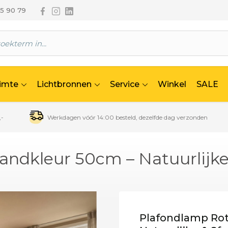
Volg ons via Facebook
Volg ons via Instagram
Volg ons via Linkedin
65 90 79
uimte
Lichtbronnen
Service
Winkel
SALE
,-
Werkdagen vóór 14:00 besteld, dezelfde dag verzonden
ndkleur 50cm – Natuurlijke 
Plafondlamp Rot