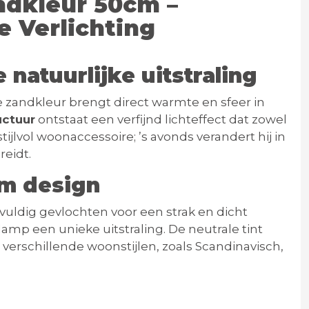
ndkleur 50cm –
e Verlichting
 natuurlijke uitstraling
te zandkleur brengt direct warmte en sfeer in
uctuur
ontstaat een verfijnd lichteffect dat zowel
tijlvol woonaccessoire; ’s avonds verandert hij in
reidt.
m design
gvuldig gevlochten voor een strak en dicht
lamp een unieke uitstraling. De neutrale tint
rschillende woonstijlen, zoals Scandinavisch,