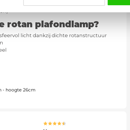
di
pen)
e rotan plafondlamp?
s
feervol licht dankzij dichte rotanstructuur
an
eel
m - hoogte 26cm