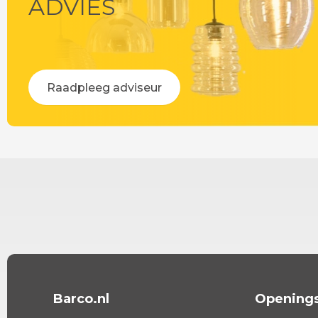
ADVIES
Raadpleeg adviseur
Barco.nl
Openings