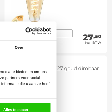
27
,50
Meebestellen
Incl. BTW
Over
LED lamp 4 watt E27 goud dimbaar
 media te bieden en om ons
ze partners voor social
nformatie die u aan ze heeft
Alles toestaan