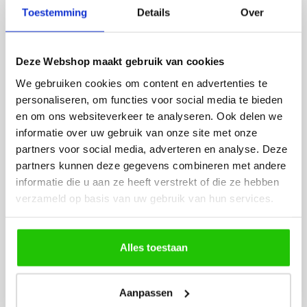
Fijne site waar ik een mooie
Het bestellen, betale
Toestemming
Details
Over
lamp heb uitgekozen en
leveren verliep vlot e
besteld. De volgende dag
volledig naar wens. He
werd deze al bezorgd. Super
artikel is zeer mooi e
Deze Webshop maakt gebruik van cookies
netjes en veilig verpakt.
veel sfeer, het is ook
We gebruiken cookies om content en advertenties te
eenvoudig te plaatsen
personaliseren, om functies voor social media te bieden
en om ons websiteverkeer te analyseren. Ook delen we
informatie over uw gebruik van onze site met onze
partners voor social media, adverteren en analyse. Deze
partners kunnen deze gegevens combineren met andere
informatie die u aan ze heeft verstrekt of die ze hebben
verzameld op basis van uw gebruik van hun services.
MEER PRODUCTEN
UIT DE SERIE SMART
Alles toestaan
Alle producten uit deze serie
Aanpassen
€
24
,50