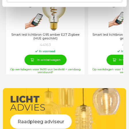
Smart led lichtbron G95 amber E27 Zigbee
Smart led lichtbron Z
(HUE geschikt)
gesch
44163
441
In voorraad
In vo
In winkelwagen
In win
Op werkdagen voor 14:00 uur besteld = vandaag
Op werkdagen voor 14:00
verstuurd!
verstu
LICHT
ADVIES
Raadpleeg adviseur