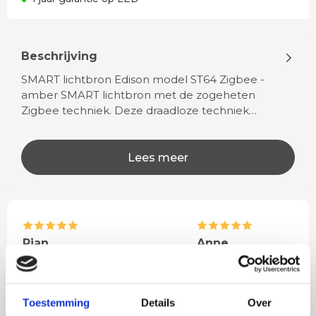
Beschrijving
SMART lichtbron Edison model ST64 Zigbee -
amber SMART lichtbron met de zogeheten
Zigbee techniek. Deze draadloze techniek…
Lees meer
Rian
Anne
Fijne site waar ik een mooie
Het bestellen, betale
lamp heb uitgekozen en
leveren verliep vlot e
besteld. De volgende dag
volledig naar wens. He
Toestemming
Details
Over