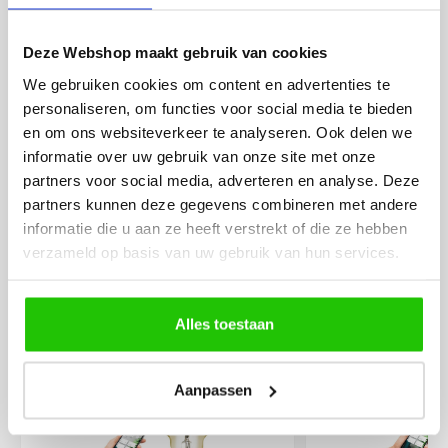
werd deze al bezorgd. Super
artikel is zeer mooi e
netjes en veilig verpakt.
veel sfeer, het is ook
eenvoudig te plaatsen
Deze Webshop maakt gebruik van cookies
We gebruiken cookies om content en advertenties te
personaliseren, om functies voor social media te bieden
en om ons websiteverkeer te analyseren. Ook delen we
informatie over uw gebruik van onze site met onze
partners voor social media, adverteren en analyse. Deze
partners kunnen deze gegevens combineren met andere
MEER PRODUCTEN
informatie die u aan ze heeft verstrekt of die ze hebben
UIT DE SERIE SMART
verzameld op basis van uw gebruik van hun services.
Alle producten uit deze serie
Alles toestaan
€
24
,50
Aanpassen