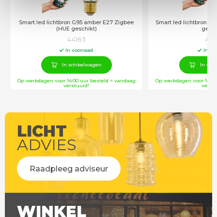
Smart led lichtbron G95 amber E27 Zigbee
Smart led lichtbron Z
(HUE geschikt)
gesch
44163
441
In voorraad
In vo
In winkelwagen
In win
Op werkdagen voor 14:00 uur besteld = vandaag
Op werkdagen voor 14:00
verstuurd!
verstu
LICHT
ADVIES
Raadpleeg adviseur
WINKEL