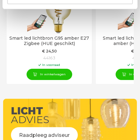
Smart led lichtbron G95 amber E27
Smart led licht
Zigbee (HUE geschikt)
amber (HUE
€
24
,50
€
22
44163
441
In voorraad
In vo
In winkelwagen
In win
LICHT
ADVIES
Raadpleeg adviseur