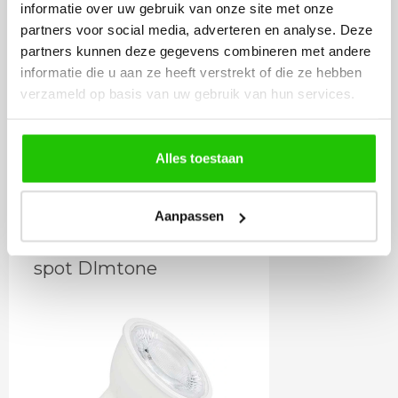
informatie over uw gebruik van onze site met onze
partners voor social media, adverteren en analyse. Deze
partners kunnen deze gegevens combineren met andere
12
informatie die u aan ze heeft verstrekt of die ze hebben
,95
verzameld op basis van uw gebruik van hun services.
Incl. BTW
Alles toestaan
Meebestellen
Aanpassen
LED lamp 6 watt GU10
spot DImtone