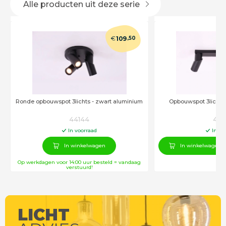
Alle producten uit deze serie
€
109
,50
Ronde opbouwspot 3lichts - zwart aluminium
Opbouwspot 3lichts
44144
441
In voorraad
In vo
In winkelwagen
In winkelwagen
Op werkdagen voor 14:00 uur besteld = vandaag
verstuurd!
LICHT