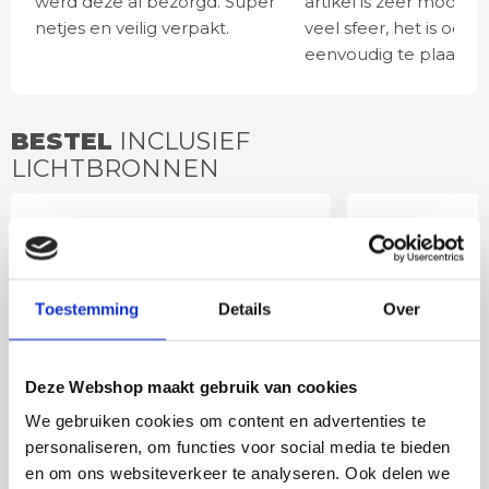
werd deze al bezorgd. Super
artikel is zeer mooi e
netjes en veilig verpakt.
veel sfeer, het is ook
eenvoudig te plaatsen
BESTEL
INCLUSIEF
LICHTBRONNEN
GU10 3standenlamp |
GU10 3sta
dim to warm
zwart
Toestemming
Details
Over
Deze Webshop maakt gebruik van cookies
We gebruiken cookies om content en advertenties te
personaliseren, om functies voor social media te bieden
en om ons websiteverkeer te analyseren. Ook delen we