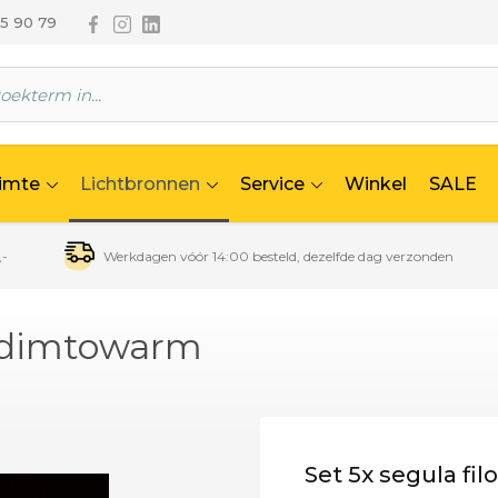
Volg ons via Facebook
Volg ons via Instagram
Volg ons via Linkedin
65 90 79
uimte
Lichtbronnen
Service
Winkel
SALE
,-
Werkdagen vóór 14:00 besteld, dezelfde dag verzonden
10 dimtowarm
Set 5x segula fi