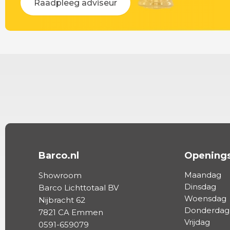
Raadpleeg adviseur
Barco.nl
Openings
Maandag
Showroom
Dinsdag
Barco Lichttotaal BV
Woensdag
Nijbracht 62
Donderdag
7821 CA Emmen
Vrijdag
0591-659079