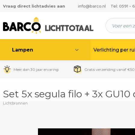
Vraag direct lichtadvies aan
info@barco.nl
Tel: 0591 - 
 hoofdinhoud
Lampen
Verlichting per r
Meer dan 30 jaar ervaring
Gratis verzending vanaf €50
Set 5x segula filo + 3x GU
Lichtbronnen