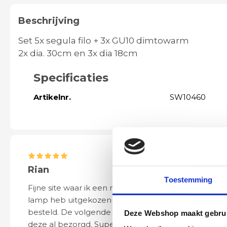
Beschrijving
Set 5x segula filo + 3x GU10 dimtowarm
2x dia. 30cm en 3x dia 18cm
Specificaties
Artikelnr.
SW10460
Rian
Anne
Toestemming
Fijne site waar ik een mooie
Het bestellen, 
lamp heb uitgekozen en
leveren verliep 
besteld. De volgende dag werd
naar wens. Het a
Deze Webshop maakt gebrui
deze al bezorgd. Super netjes en
mooi en schept v