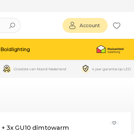
Account
Boldlighting
Grootste van Noord-Nederland
4 jaar garantie op LED
lo + 3x GU10 dimtowarm