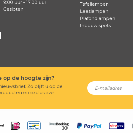
9:00 uur - 17:00 uur
Tafellampen
Gesloten
Leeslampen
Plafondlampen
Inbouw spots
a Facebook
s via Instagram
lg ons via Linkedin
te op de hoogte zijn?
nieuwsbrief. Zo blijft u op de
producten en exclusieve