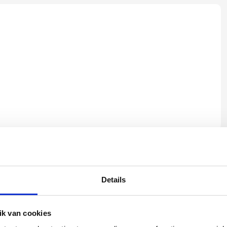
Yvonne
Details
betalen en
Wij hadden 2 lampen besteld
vlot en volledig
met totaal 11 mondgeblazen
rtikel is zeer
kappen. Dit was zeer goed
k van cookies
eel sfeer, het is
verpakt geleverd. Wij bevelen dit