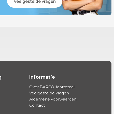
Veelgestelde vragen
g
Informatie
Over BARCO lichttotaal
Veelgestelde vragen
Algemene voorwaarden
Contact