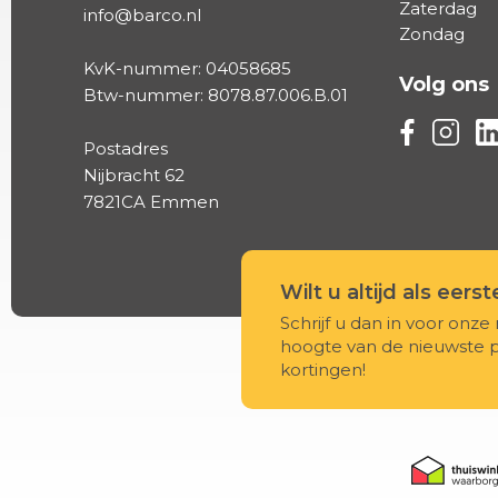
Zaterdag
info@barco.nl
Zondag
KvK-nummer: 04058685
Volg ons
Btw-nummer: 8078.87.006.B.01
Volg ons vi
Volg on
Vo
Postadres
Nijbracht 62
7821CA Emmen
Wilt u altijd als eers
Schrijf u dan in voor onze 
hoogte van de nieuwste 
kortingen!