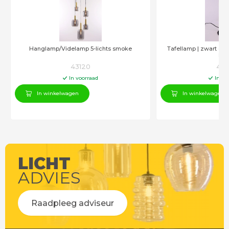
Hanglamp/Videlamp 5-lichts smoke
Tafellamp | zwart goud met smoke glas -
85
43120
431
In voorraad
In vo
In winkelwagen
In winkelwagen
LICHT
ADVIES
Raadpleeg adviseur