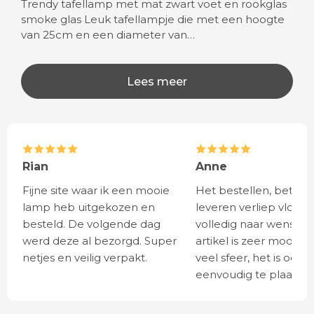
Trendy tafellamp met mat zwart voet en rookglas
smoke glas Leuk tafellampje die met een hoogte
van 25cm en een diameter van…
Lees meer
Rian
Anne
Fijne site waar ik een mooie
Het bestellen, betale
lamp heb uitgekozen en
leveren verliep vlot e
besteld. De volgende dag
volledig naar wens. He
werd deze al bezorgd. Super
artikel is zeer mooi e
netjes en veilig verpakt.
veel sfeer, het is ook
eenvoudig te plaatsen