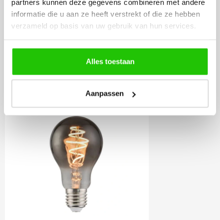
Incl. BTW
partners kunnen deze gegevens combineren met andere
informatie die u aan ze heeft verstrekt of die ze hebben
verzameld op basis van uw gebruik van hun services.
Meebestellen
Alles toestaan
LED lamp E27 smoke
Aanpassen
dimbaar 5 watt - extra
warm wit