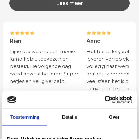
Lees meer
Rian
Anne
Fijne site waar ik een mooie
Het bestellen, betale
lamp heb uitgekozen en
leveren verliep vlot e
besteld. De volgende dag
volledig naar wens. He
werd deze al bezorgd. Super
artikel is zeer mooi e
netjes en veilig verpakt.
veel sfeer, het is ook
eenvoudig te plaatsen
BESTEL
INCLUSIEF
Toestemming
Details
Over
LICHTBRONNEN
Deze Webshop maakt gebruik van cookies