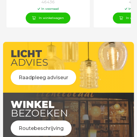
46436
464
In voorraad
In vo
In winkelwagen
In win
LICHT
ADVIES
Raadpleeg adviseur
WINKEL
BEZOEKEN
Routebeschrijving