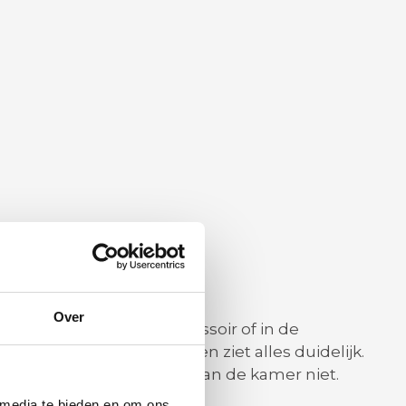
Over
, bijvoorbeeld op een dressoir of in de
 er een boek of krant bij en ziet alles duidelijk.
t gericht en stoort de rest van de kamer niet.
 media te bieden en om ons