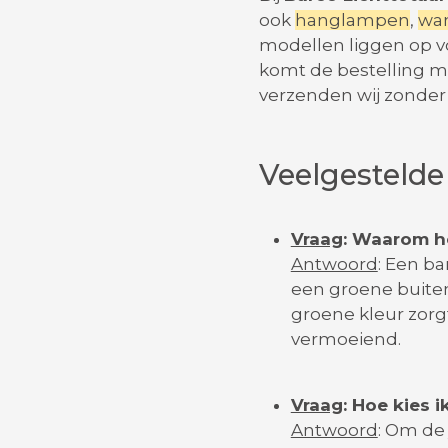
ook
hanglampen
,
wa
modellen liggen op vo
komt de bestelling me
verzenden wij zonder 
Veelgestelde
Vraag
: Waarom h
Antwoord
: Een ba
een groene buiten
groene kleur zorgt
vermoeiend.
Vraag
: Hoe kies 
Antwoord
: Om de 