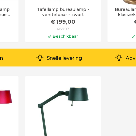
lamp
Tafellamp bureaulamp -
Bureaula
ssiek
verstelbaar - zwart
klassiek
slamp
glas
€
199
,00
46793
Beschikbaar
en
In winkelwagen
I
0 uur
Levertijd 6 - 12 werkdagen
Levertij
en
Snelle levering
Adv
uurd!