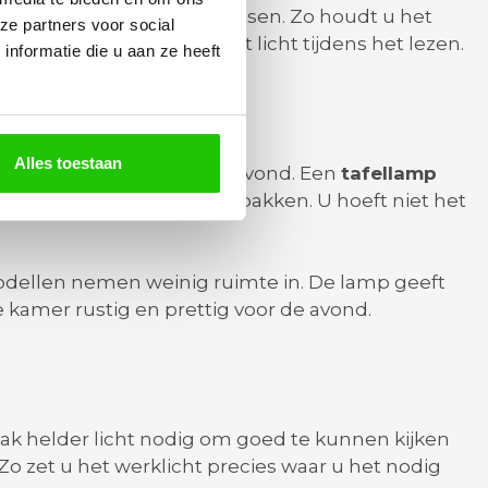
ak een
staande lamp
plaatsen. Zo houdt u het
ze partners voor social
 met leesarm
geeft gericht licht tijdens het lezen.
nformatie die u aan ze heeft
Alles toestaan
nière
is soms te fel in de avond. Een
tafellamp
n de nacht of bij snel iets pakken. U hoeft niet het
odellen nemen weinig ruimte in. De lamp geeft
e kamer rustig en prettig voor de avond.
aak helder licht nodig om goed te kunnen kijken
 zet u het werklicht precies waar u het nodig