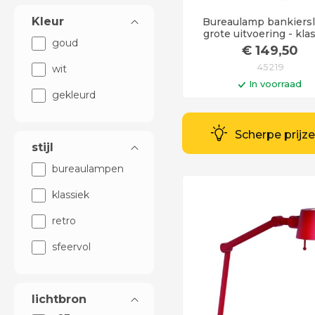
Kleur
Bureaulamp bankiers
grote uitvoering - kla
goud
brons groen - notari
€
149
,50
45219
wit
In voorraad
gekleurd
In winkelwag
Op werkdagen voor 14:0
Scherpe prijz
besteld = vandaag verst
stijl
bureaulampen
klassiek
retro
sfeervol
lichtbron