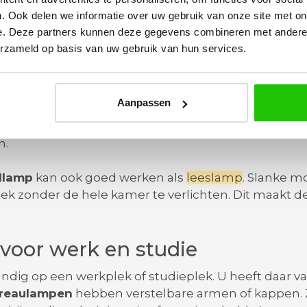
ellamp
kunt u
naast de bank
of
naast de stoel
ook va
. Ook delen we informatie over uw gebruik van onze site met on
 vrij en heeft u toch prettig licht. Een
staande lamp
e. Deze partners kunnen deze gegevens combineren met andere i
erzameld op basis van uw gebruik van hun services.
tafellamp op het nachtkastje
Aanpassen
ben behoefte aan zacht en gericht licht. Een
plafon
eeft dan precies genoeg licht. Dit helpt bij opstaan i
n.
ellamp
kan ook goed werken als
leeslamp
. Slanke m
oek zonder de hele kamer te verlichten. Dit maakt d
voor werk en studie
andig op een werkplek of studieplek. U heeft daar v
reaulampen
hebben verstelbare armen of kappen. Zo