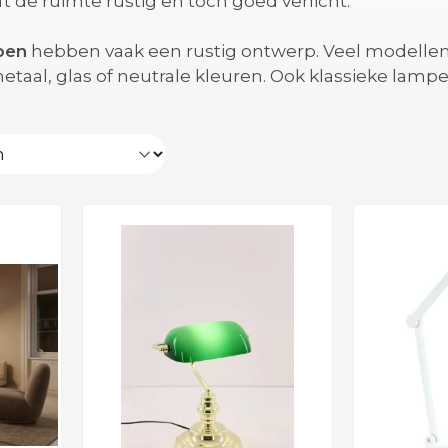
jft de ruimte rustig en toch goed verlicht.
pen
hebben vaak een rustig ontwerp. Veel modelle
 metaal, glas of neutrale kleuren. Ook klassieke lam