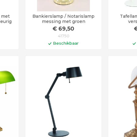
p met
Bankierslamp / Notarislamp
Tafella
eurig
messing met groen
vers
€
69
,50
41750
Beschikbaar
en
In winkelwagen
I
agen
Levertijd 6 - 12 werkdagen
Levertij