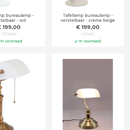
mp bureaulamp -
Tafellamp bureaulamp -
telbaar - wit
verstelbaar - creme beige
€
199
,00
€
199
,00
T5741W
T5741C
In voorraad
In voorraad
n winkelwagen
In winkelwagen
d 6 - 12 werkdagen
Levertijd 6 - 12 werkdagen