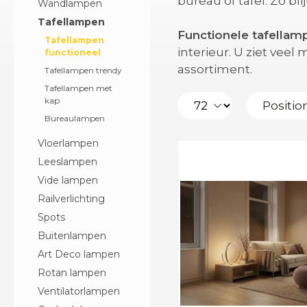
bureau of tafel. Zo bli
Wandlampen
Tafellampen
Functionele tafellam
Tafellampen
interieur. U ziet veel
functioneel
assortiment.
Tafellampen trendy
Tafellampen met
kap
Bureaulampen
Vloerlampen
Leeslampen
Vide lampen
Railverlichting
Spots
Buitenlampen
Art Deco lampen
Rotan lampen
Ventilatorlampen