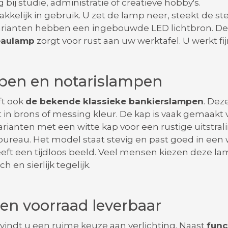
g bij studie, administratie of creatieve hobby's.
akkelijk in gebruik. U zet de lamp neer, steekt de st
rianten hebben een ingebouwde LED lichtbron. Deze
eaulamp
zorgt voor rust aan uw werktafel. U werkt fij
pen en notarislampen
ft ook
de bekende klassieke bankierslampen
. Dez
 in brons of messing kleur. De kap is vaak gemaakt v
 varianten met een witte kap voor een rustige uitstr
bureau. Het model staat stevig en past goed in een
eft een tijdloos beeld. Veel mensen kiezen deze lam
h en sierlijk tegelijk.
gen voorraad leverbaar
vindt u een ruime keuze aan verlichting. Naast
func