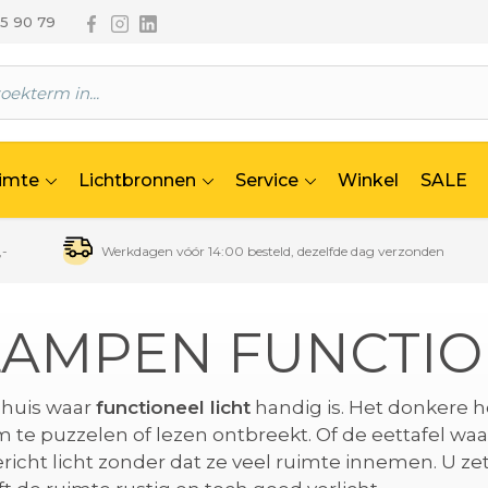
Volg ons via Facebook
Volg ons via Instagram
Volg ons via Linkedin
65 90 79
uimte
Lichtbronnen
Service
Winkel
SALE
,-
Werkdagen vóór 14:00 besteld, dezelfde dag verzonden
LAMPEN FUNCTIO
n huis waar
functioneel licht
handig is. Het donkere h
m te puzzelen of lezen ontbreekt. Of de eettafel waar
icht licht zonder dat ze veel ruimte innemen. U zet 