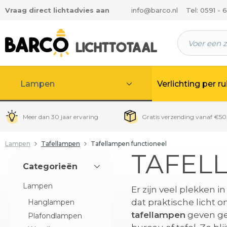
Vraag direct lichtadvies aan
info@barco.nl
Tel: 0591 - 
 hoofdinhoud
Lampen
Verlichting per r
Meer dan 30 jaar ervaring
Gratis verzending vanaf €50
Lampen
Tafellampen
Tafellampen functioneel
TAFEL
Categorieën
Lampen
Er zijn veel plekken i
dat praktische licht o
Hanglampen
tafellampen
geven ger
Plafondlampen