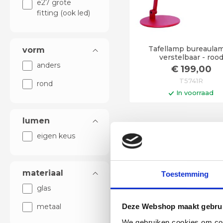
e27 grote
fitting (ook led)
Tafellamp bureaulam
vorm
verstelbaar - roo
anders
€
199
,00
T5741R
rond
In voorraad
In winkelwag
lumen
Levertijd 6 - 12 werkd
eigen keus
Functionele 
materiaal
Toestemming
Veel mensen zetten 
glas
vensterbank. Het extra 
Ook bij hobby's zoals 
metaal
Deze Webshop maakt gebrui
We gebruiken cookies om cont