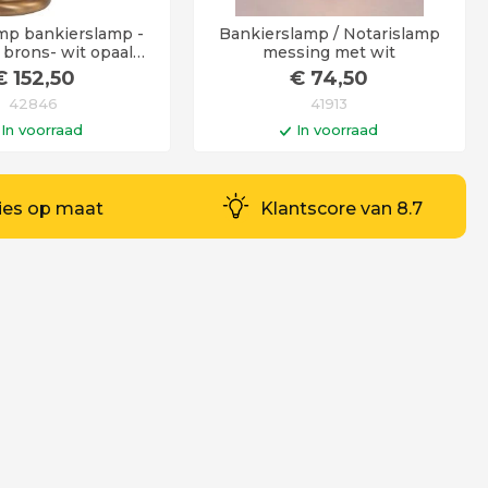
mp bankierslamp -
Bankierslamp / Notarislamp
 brons- wit opaal
messing met wit
 - notarislamp
€
152
,50
€
74
,50
42846
41913
In voorraad
In voorraad
n winkelwagen
In winkelwagen
d 6 - 12 werkdagen
Levertijd 6 - 12 werkdagen
ies op maat
Klantscore van 8.7