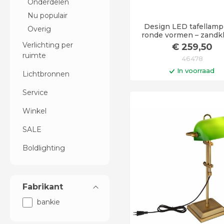
Onderdelen
Nu populair
Design LED tafellam
Overig
ronde vormen – zandkl
Verlichting per
€
259
,50
ruimte
46478
In voorraad
Lichtbronnen
In winkelwag
Service
Levertijd 6 - 12 werkd
Winkel
SALE
Boldlighting
Fabrikant
bankie