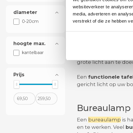
In plaats van een
taf
websiteverkeer te analyseren
oppervlak van uw tafel
diameter
media, adverteren en analys
verstrekt of die ze hebben v
0-20cm
Functionele 
hoogte max.
Veel
slaapkamers
heb
kantelbaar
op het nachtkastje
g
grote licht aan te doe
Prijs
Een
functionele taf
gericht licht op uw b
Bureaulamp 
Een
bureaulamp
is h
en te werken. Veel
bu