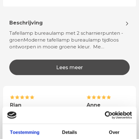
Beschrijving
Tafellamp bureaulamp met 2 scharnierpunten -
groenModerne tafellamp bureaulamp tijdloos
ontworpen in mooie groene kleur. Me…
Lees meer
Rian
Anne
Fijne site waar ik een mooie
Het bestellen, betale
lamp heb uitgekozen en
leveren verliep vlot e
besteld. De volgende dag
volledig naar wens. He
Toestemming
Details
Over
werd deze al bezorgd. Super
artikel is zeer mooi e