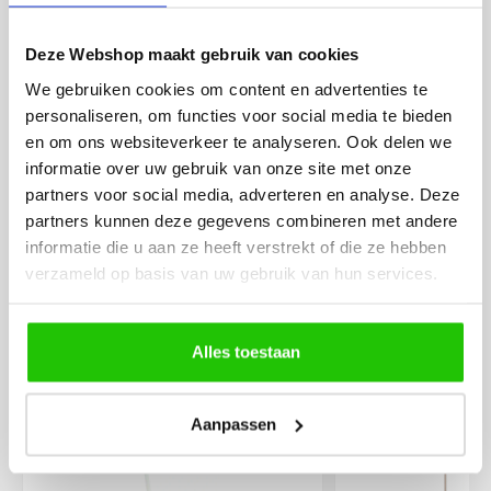
netjes en veilig verpakt.
veel sfeer, het is ook
eenvoudig te plaatsen
Deze Webshop maakt gebruik van cookies
We gebruiken cookies om content en advertenties te
personaliseren, om functies voor social media te bieden
en om ons websiteverkeer te analyseren. Ook delen we
informatie over uw gebruik van onze site met onze
partners voor social media, adverteren en analyse. Deze
partners kunnen deze gegevens combineren met andere
MEER PRODUCTEN
informatie die u aan ze heeft verstrekt of die ze hebben
UIT DE SERIE SOVRANO
verzameld op basis van uw gebruik van hun services.
Alle producten uit deze serie
Alles toestaan
€
199
,00
Aanpassen