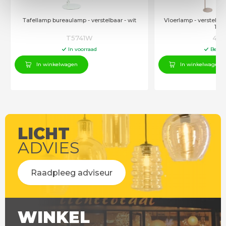
Tafellamp bureaulamp - verstelbaar - wit
Vloerlamp - verstelbaa
152
T5741W
458
In voorraad
Besch
In winkelwagen
In winkelwagen
LICHT
ADVIES
Raadpleeg adviseur
WINKEL