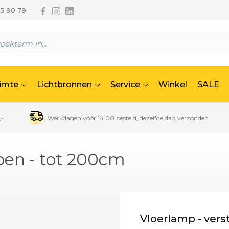
Volg ons via Facebook
Volg ons via Instagram
Volg ons via Linkedin
65 90 79
uimte
Lichtbronnen
Service
Winkel
SALE
,-
Werkdagen vóór 14:00 besteld, dezelfde dag verzonden
roen - tot 200cm
Vloerlamp - vers