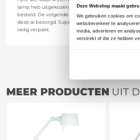
Deze Webshop maakt gebrui
lamp heb uitgekozen en
leveren verliep 
besteld. De volgende dag werd
naar wens. Het a
We gebruiken cookies om cont
deze al bezorgd. Super netjes en
mooi en schept v
websiteverkeer te analyseren
veilig verpakt.
ook eenvoudig t
media, adverteren en analys
verstrekt of die ze hebben v
MEER PRODUCTEN
UIT 