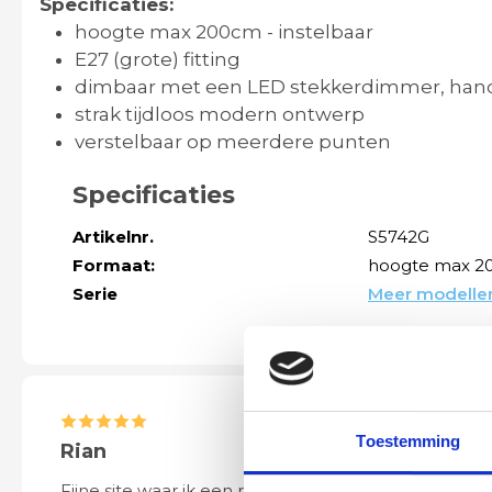
Specificaties:
hoogte max 200cm - instelbaar
E27 (grote) fitting
dimbaar met een LED stekkerdimmer, hand
strak tijdloos modern ontwerp
verstelbaar op meerdere punten
Specificaties
Artikelnr.
S5742G
Formaat:
hoogte max 20
Serie
Meer modellen
Toestemming
Rian
Anne
Fijne site waar ik een mooie
Het bestellen, 