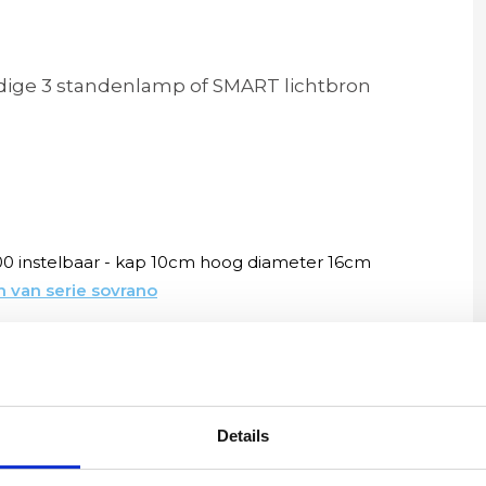
ige 3 standenlamp of SMART lichtbron
0 instelbaar - kap 10cm hoog diameter 16cm
 van serie sovrano
Details
Yvonne
betalen en
Wij hadden 2 lampen besteld