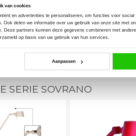
k van cookies
vlot en volledig
met totaal 11 mondgeblazen
rtikel is zeer
kappen. Dit was zeer goed
ent en advertenties te personaliseren, om functies voor social
eel sfeer, het is
verpakt geleverd. Wij bevelen dit
. Ook delen we informatie over uw gebruik van onze site met on
e plaatsen.
bedrijf zeker aan!
e. Deze partners kunnen deze gegevens combineren met andere i
erzameld op basis van uw gebruik van hun services.
Aanpassen
DE SERIE SOVRANO