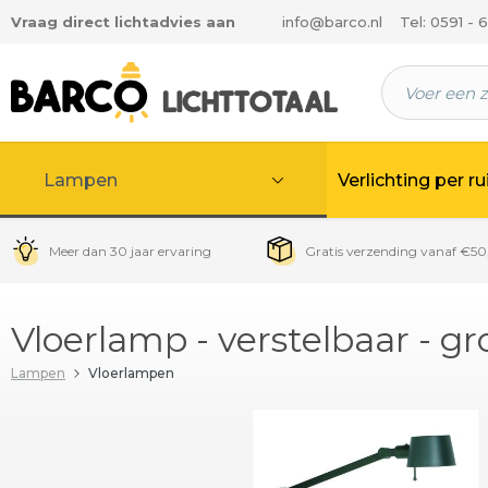
Vraag direct lichtadvies aan
info@barco.nl
Tel: 0591 - 
 hoofdinhoud
Lampen
Verlichting per r
Meer dan 30 jaar ervaring
Gratis verzending vanaf €50
Vloerlamp - verstelbaar - g
Lampen
Vloerlampen