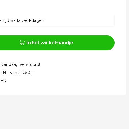
rtijd 6 - 12 werkdagen
In het winkelmandje
, vandaag verstuurd!
in NL vanaf €50,-
 LED