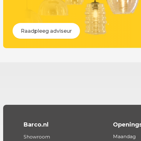
Raadpleeg adviseur
Barco.nl
Openings
Maandag
Showroom