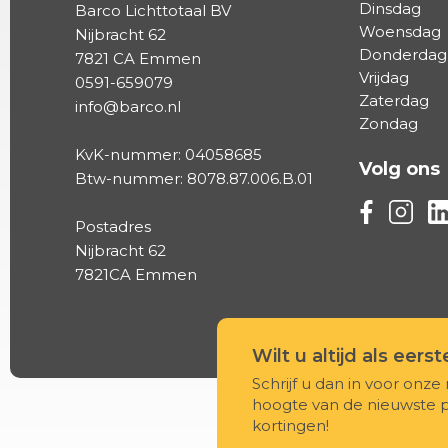
Dinsdag
Barco Lichttotaal BV
Woensdag
Nijbracht 62
Donderdag
7821 CA Emmen
Vrijdag
0591-659079
Zaterdag
info@barco.nl
Zondag
KvK-nummer: 04058685
Volg ons
Btw-nummer: 8078.87.006.B.01
Volg ons vi
Volg on
Vo
Postadres
Nijbracht 62
7821CA Emmen
Wilt u altijd als eers
Schrijf u dan in voor onze 
hoogte van de nieuwste 
kortingen!