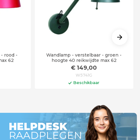
 rood -
Wandlamp - verstelbaar - groen -
max 62
hoogte 40 reikwijdte max 62
€
149
,00
W5741G
Beschikbaar
gen
In winkelwagen
HELPDESK
RAADPLEGEN