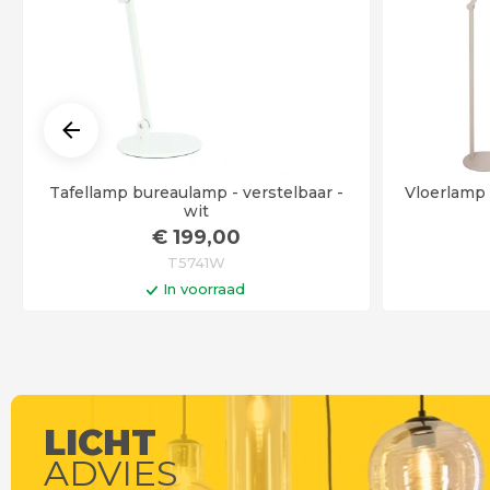
Tafellamp bureaulamp - verstelbaar -
Vloerlamp 
wit
€
199
,00
T5741W
In voorraad
In winkelwagen
LICHT
ADVIES