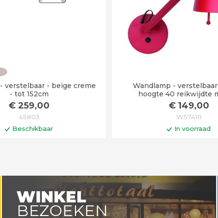
- verstelbaar - beige creme
Wandlamp - verstelbaar -
- tot 152cm
hoogte 40 reikwijdte 
€
259
,00
€
149
,00
45803
W5741R
Beschikbaar
In voorraad
In winkelwagen
In winkelwa
WINKEL
BEZOEKEN