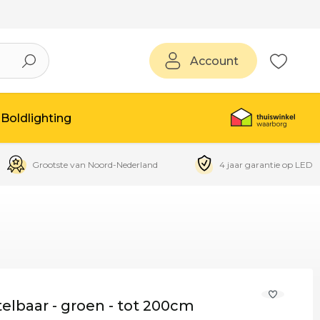
Account
Boldlighting
Grootste van Noord-Nederland
4 jaar garantie op LED
telbaar - groen - tot 200cm