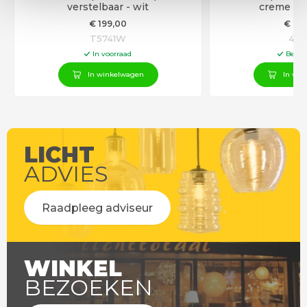
verstelbaar - wit
creme - t
€
199
,00
€
25
T5741W
458
In voorraad
Besch
In winkelwagen
In win
LICHT
ADVIES
Raadpleeg adviseur
WINKEL
BEZOEKEN