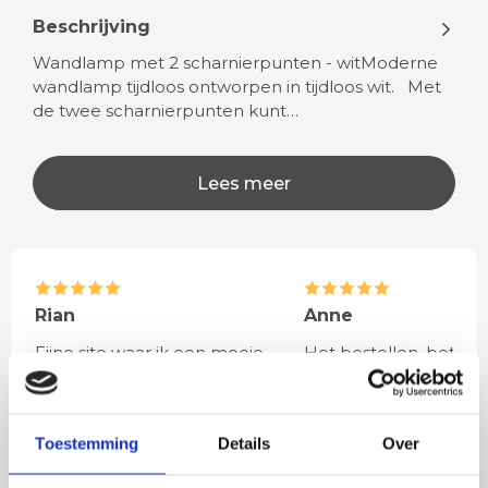
Beschrijving
Wandlamp met 2 scharnierpunten - witModerne
wandlamp tijdloos ontworpen in tijdloos wit. Met
de twee scharnierpunten kunt…
Lees meer
Rian
Anne
Fijne site waar ik een mooie
Het bestellen, betale
lamp heb uitgekozen en
leveren verliep vlot e
besteld. De volgende dag
volledig naar wens. He
werd deze al bezorgd. Super
artikel is zeer mooi e
Toestemming
Details
Over
netjes en veilig verpakt.
veel sfeer, het is ook
eenvoudig te plaatsen