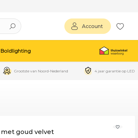
Account
Boldlighting
Grootste van Noord-Nederland
4 jaar garantie op LED
 met goud velvet