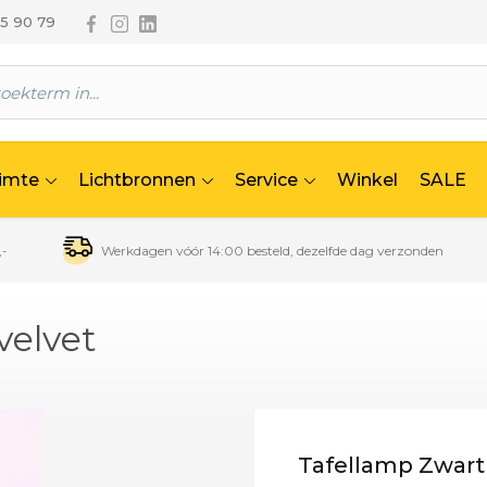
Volg ons via Facebook
Volg ons via Instagram
Volg ons via Linkedin
65 90 79
uimte
Lichtbronnen
Service
Winkel
SALE
,-
Werkdagen vóór 14:00 besteld, dezelfde dag verzonden
velvet
Tafellamp Zwart