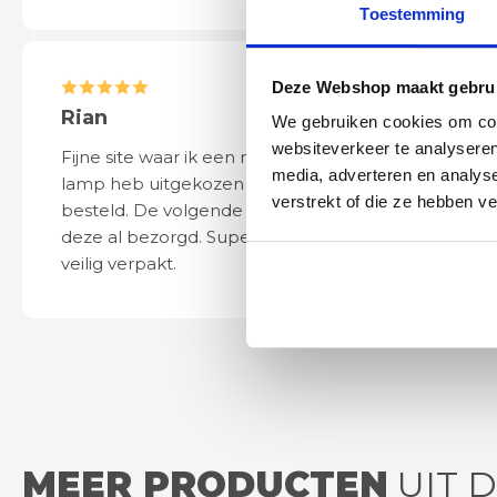
Toestemming
Deze Webshop maakt gebrui
Rian
Anne
We gebruiken cookies om cont
websiteverkeer te analyseren
Fijne site waar ik een mooie
Het bestellen, 
media, adverteren en analys
lamp heb uitgekozen en
leveren verliep 
verstrekt of die ze hebben v
besteld. De volgende dag werd
naar wens. Het a
deze al bezorgd. Super netjes en
mooi en schept v
veilig verpakt.
ook eenvoudig t
MEER PRODUCTEN
UIT 