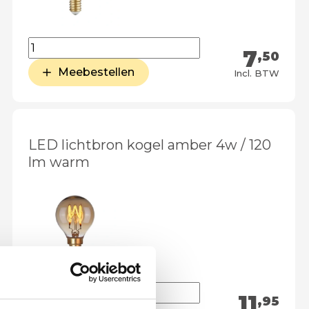
7
,50
Meebestellen
Incl. BTW
LED lichtbron kogel amber 4w / 120
lm warm
11
,95