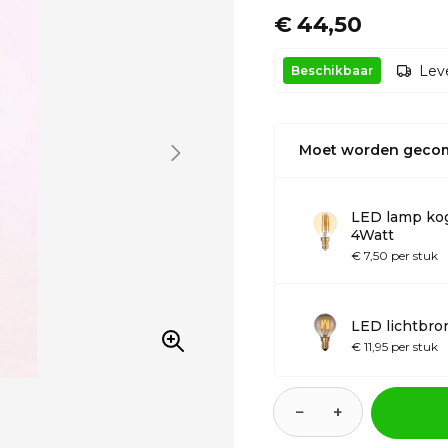
€ 44,50
Leve
Beschikbaar
Moet worden geco
LED lamp kog
4Watt
€ 7,50 per stuk
LED lichtbro
€ 11,95 per stuk
−
+