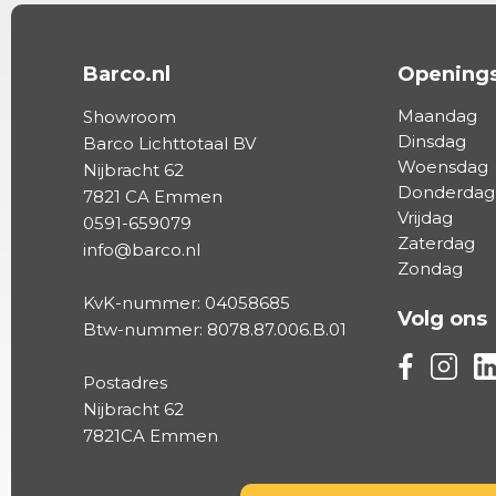
Barco.nl
Openings
Maandag
Showroom
Dinsdag
Barco Lichttotaal BV
Woensdag
Nijbracht 62
Donderdag
7821 CA Emmen
Vrijdag
0591-659079
Zaterdag
info@barco.nl
Zondag
KvK-nummer: 04058685
Volg ons
Btw-nummer: 8078.87.006.B.01
Volg ons vi
Volg on
Vo
Postadres
Nijbracht 62
7821CA Emmen