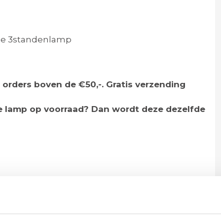
ge 3standenlamp
 orders boven de €50,-. Gratis verzending
de lamp op voorraad? Dan wordt deze dezelfde
aal
 van serie blackgold