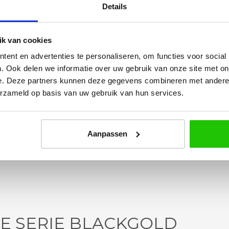
Details
k van cookies
Yvonne
ent en advertenties te personaliseren, om functies voor social
. Ook delen we informatie over uw gebruik van onze site met on
betalen en
Wij hadden 2 lampen besteld
e. Deze partners kunnen deze gegevens combineren met andere i
vlot en volledig
met totaal 11 mondgeblazen
erzameld op basis van uw gebruik van hun services.
rtikel is zeer
kappen. Dit was zeer goed
eel sfeer, het is
verpakt geleverd. Wij bevelen dit
e plaatsen.
bedrijf zeker aan!
Aanpassen
DE SERIE BLACKGOLD