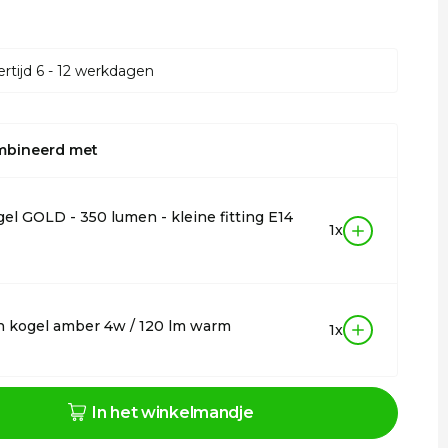
rtijd 6 - 12 werkdagen
mbineerd met
el GOLD - 350 lumen - kleine fitting E14
1x
n kogel amber 4w / 120 lm warm
1x
In het winkelmandje