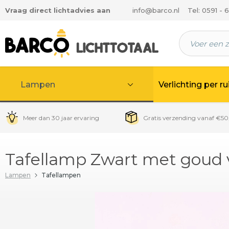
Vraag direct lichtadvies aan
info@barco.nl
Tel: 0591 - 
 hoofdinhoud
Lampen
Verlichting per r
Meer dan 30 jaar ervaring
Gratis verzending vanaf €50
Tafellamp Zwart met goud 
Lampen
Tafellampen