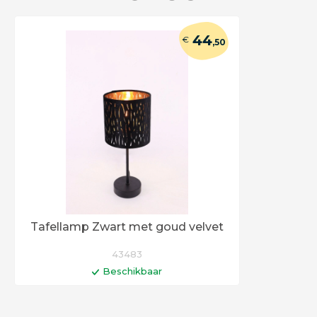
44
€
,50
Tafellamp Zwart met goud velvet
43483
Beschikbaar
In winkelwagen