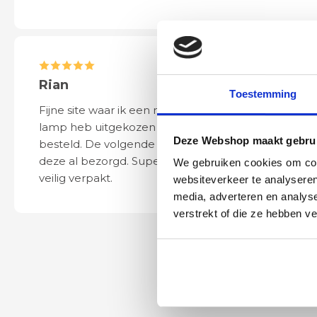
Rian
Anne
Toestemming
Fijne site waar ik een mooie
Het bestellen, 
lamp heb uitgekozen en
leveren verliep 
Deze Webshop maakt gebrui
besteld. De volgende dag werd
naar wens. Het a
deze al bezorgd. Super netjes en
mooi en schept v
We gebruiken cookies om cont
veilig verpakt.
ook eenvoudig t
websiteverkeer te analyseren
media, adverteren en analys
verstrekt of die ze hebben v