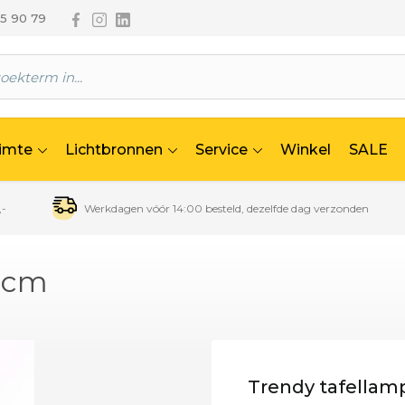
Volg ons via Facebook
Volg ons via Instagram
Volg ons via Linkedin
65 90 79
uimte
Lichtbronnen
Service
Winkel
SALE
,-
Werkdagen vóór 14:00 besteld, dezelfde dag verzonden
40cm
Trendy tafellam