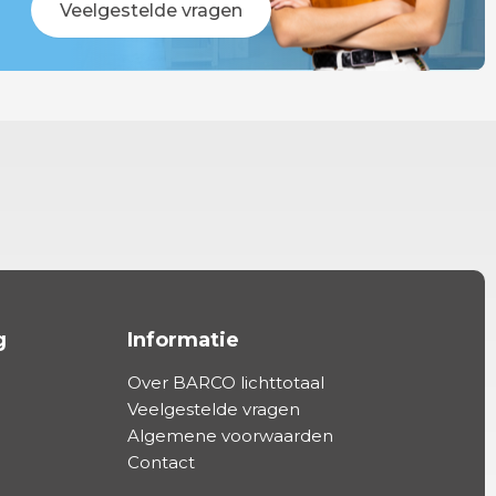
Veelgestelde vragen
g
Informatie
Over BARCO lichttotaal
Veelgestelde vragen
Algemene voorwaarden
Contact