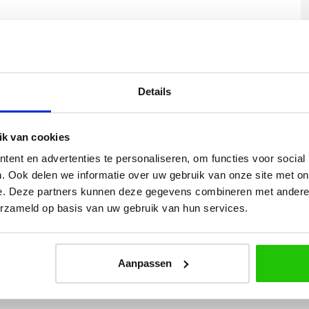
Yvonne
Details
betalen en
Wij hadden 2 lampen besteld
vlot en volledig
met totaal 11 mondgeblazen
k van cookies
rtikel is zeer
kappen. Dit was zeer goed
eel sfeer, het is
verpakt geleverd. Wij bevelen dit
ent en advertenties te personaliseren, om functies voor social
e plaatsen.
bedrijf zeker aan!
. Ook delen we informatie over uw gebruik van onze site met on
e. Deze partners kunnen deze gegevens combineren met andere i
erzameld op basis van uw gebruik van hun services.
Aanpassen