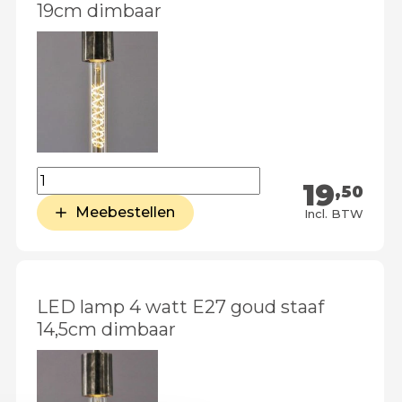
19cm dimbaar
19
,50
Meebestellen
Incl. BTW
LED lamp 4 watt E27 goud staaf
14,5cm dimbaar