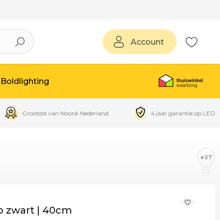
Account
Boldlighting
Grootste van Noord-Nederland
4 jaar garantie op LED
e27
p zwart | 40cm