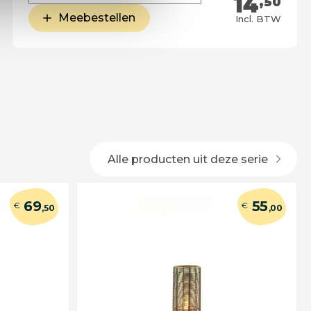
14
,50
Meebestellen
Incl. BTW
Alle producten uit deze serie
69
55
€
€
,50
,00