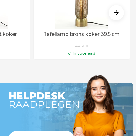
 koker |
Tafellamp brons koker 39,5 cm
44500
In voorraad
gen
In winkelwagen
r besteld =
Op werkdagen voor 14:00 uur besteld =
!
vandaag verstuurd!
HELPDESK
RAADPLEGEN