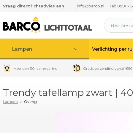
Vraag direct lichtadvies aan
info@barco.nl
Tel: 0591 - 
 hoofdinhoud
Lampen
Verlichting per r
Meer dan 30 jaar ervaring
Gratis verzending vanaf €50
Trendy tafellamp zwart | 
Lampen
Overig