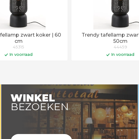
fellamp zwart koker | 60
Trendy tafellamp zwart
cm
50cm
45315
44459
In voorraad
In voorraad
In winkelwagen
In winkelwa
en voor 14:00 uur besteld =
Op werkdagen voor 14:00 uu
vandaag verstuurd!
vandaag verstuurd
WINKEL
BEZOEKEN