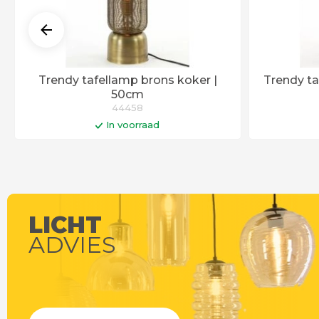
Trendy tafellamp brons koker |
Trendy ta
50cm
44458
In voorraad
In winkelwagen
Op werkdagen voor 14:00 uur besteld =
Op werkdag
vandaag verstuurd!
LICHT
ADVIES