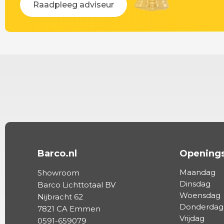
Raadpleeg adviseur
Barco.nl
Openings
Maandag
Showroom
Dinsdag
Barco Lichttotaal BV
Woensdag
Nijbracht 62
Donderdag
7821 CA Emmen
Vrijdag
0591-659079