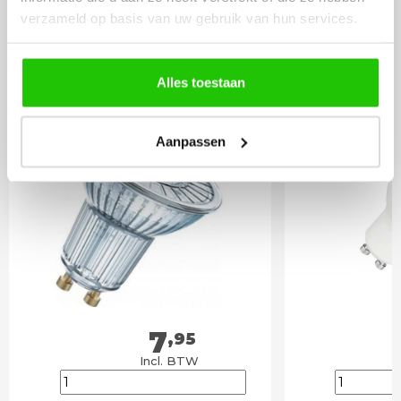
LICHTBRONNEN
verzameld op basis van uw gebruik van hun services.
Philips LED lamp 3w
LED lamp 
Alles toestaan
Gu10 dimbaar
spot DIm
Aanpassen
7
,95
Incl. BTW