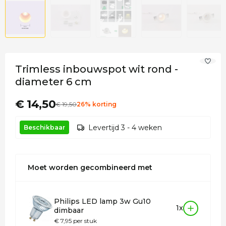
Trimless inbouwspot wit rond -
diameter 6 cm
€ 14,50
€
19
,50
26% korting
Levertijd 3 - 4 weken
Beschikbaar
Moet worden gecombineerd met
Philips LED lamp 3w Gu10
1x
dimbaar
€ 7,95 per stuk