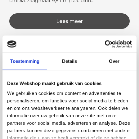
cmDia. zaagmaat 9,5 cm (Dia. binn…
Lees meer
Rian
Anne
Toestemming
Details
Over
Fijne site waar ik een mooie
Het bestellen, betale
lamp heb uitgekozen en
leveren verliep vlot e
Deze Webshop maakt gebruik van cookies
besteld. De volgende dag
volledig naar wens. He
werd deze al bezorgd. Super
artikel is zeer mooi e
We gebruiken cookies om content en advertenties te
netjes en veilig verpakt.
veel sfeer, het is ook
personaliseren, om functies voor social media te bieden
eenvoudig te plaatsen
en om ons websiteverkeer te analyseren. Ook delen we
informatie over uw gebruik van onze site met onze
partners voor social media, adverteren en analyse. Deze
BESTEL
INCLUSIEF
partners kunnen deze gegevens combineren met andere
informatie die u aan ze heeft verstrekt of die ze hebben