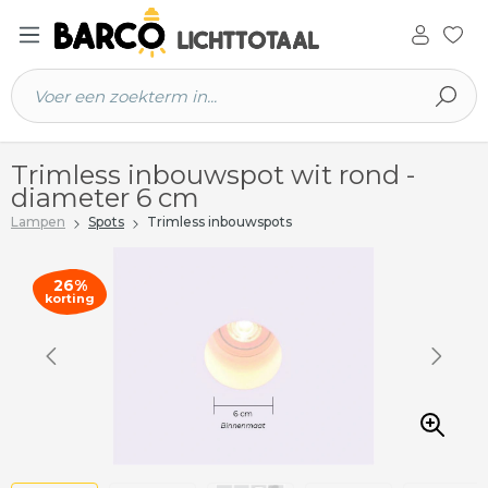
 hoofdinhoud
Trimless inbouwspot wit rond -
diameter 6 cm
Lampen
Spots
Trimless inbouwspots
26%
korting