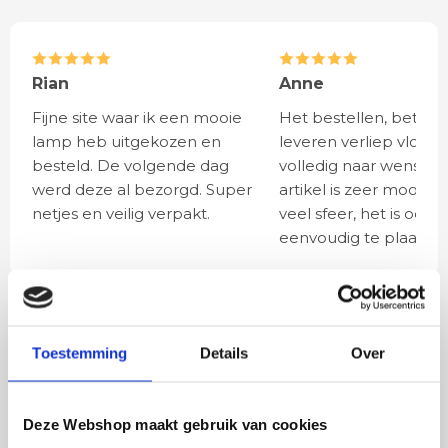
Rian
Anne
Fijne site waar ik een mooie
Het bestellen, betale
lamp heb uitgekozen en
leveren verliep vlot e
besteld. De volgende dag
volledig naar wens. He
werd deze al bezorgd. Super
artikel is zeer mooi e
netjes en veilig verpakt.
veel sfeer, het is ook
eenvoudig te plaatsen
BESTEL
INCLUSIEF
LICHTBRONNEN
Toestemming
Details
Over
LED lamp - kogellamp
Deze Webshop maakt gebruik van cookies
bol klein - E27 - 4 watt