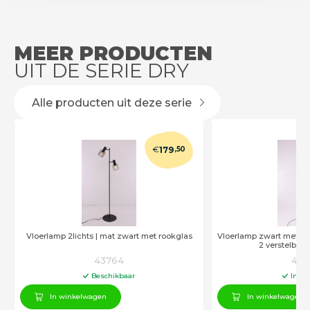
MEER PRODUCTEN
UIT DE SERIE DRY
Alle producten uit deze serie
€
179
,50
Vloerlamp 2lichts | mat zwart met rookglas
Vloerlamp zwart met go
2 verstelbare
43764
446
Beschikbaar
In vo
In winkelwagen
In winkelwagen