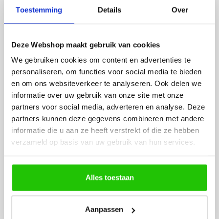
Fijne site waar ik een mooie
Het bestellen, betale
Toestemming
Details
Over
lamp heb uitgekozen en
leveren verliep vlot e
besteld. De volgende dag
volledig naar wens. He
werd deze al bezorgd. Super
artikel is zeer mooi e
Deze Webshop maakt gebruik van cookies
netjes en veilig verpakt.
veel sfeer, het is ook
We gebruiken cookies om content en advertenties te
eenvoudig te plaatsen
personaliseren, om functies voor social media te bieden
en om ons websiteverkeer te analyseren. Ook delen we
informatie over uw gebruik van onze site met onze
partners voor social media, adverteren en analyse. Deze
partners kunnen deze gegevens combineren met andere
informatie die u aan ze heeft verstrekt of die ze hebben
verzameld op basis van uw gebruik van hun services.
MEER PRODUCTEN
UIT DE SERIE TUROUND
Alles toestaan
Alle producten uit deze serie
Aanpassen
€
649
,00