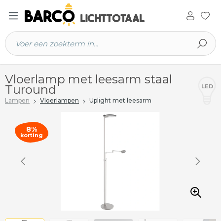
 hoofdinhoud
Vloerlamp met leesarm staal
Turound
LED
Lampen
Vloerlampen
Uplight met leesarm
8%
korting