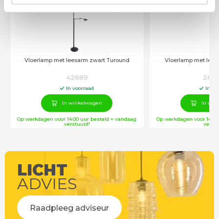
€
599
,00
Vloerlamp met leesarm zwart Turound
Vloerlamp met lees
42689
266
In voorraad
In vo
In winkelwagen
In win
Op werkdagen voor 14:00 uur besteld = vandaag
Op werkdagen voor 14:00
verstuurd!
verstu
LICHT
ADVIES
Raadpleeg adviseur