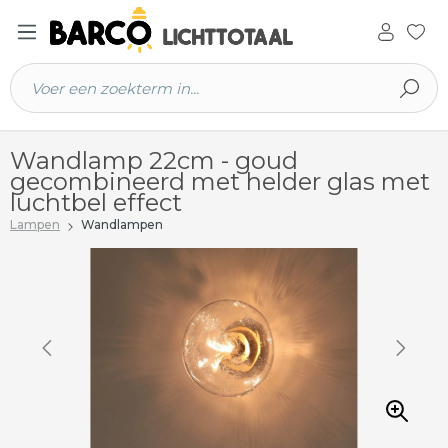
 hoofdinhoud
Wandlamp 22cm - goud
gecombineerd met helder glas met
luchtbel effect
Lampen
Wandlampen