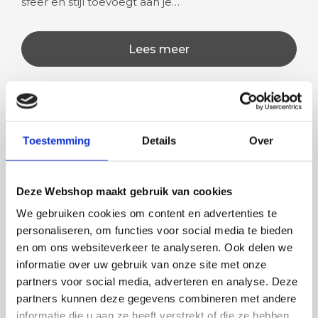
sfeer en stijl toevoegt aan je…
Lees meer
Rian
Anne
Toestemming
Details
Over
Fijne site waar ik een mooie
Het bestellen, betale
lamp heb uitgekozen en
leveren verliep vlot e
Deze Webshop maakt gebruik van cookies
besteld. De volgende dag
volledig naar wens. He
werd deze al bezorgd. Super
artikel is zeer mooi e
We gebruiken cookies om content en advertenties te
netjes en veilig verpakt.
veel sfeer, het is ook
personaliseren, om functies voor social media te bieden
eenvoudig te plaatsen
en om ons websiteverkeer te analyseren. Ook delen we
informatie over uw gebruik van onze site met onze
partners voor social media, adverteren en analyse. Deze
BESTEL
INCLUSIEF
partners kunnen deze gegevens combineren met andere
informatie die u aan ze heeft verstrekt of die ze hebben