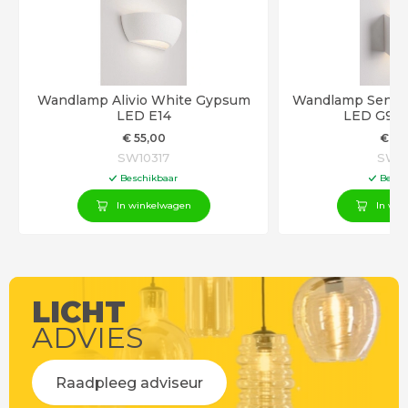
Wandlamp Alivio White Gypsum
Wandlamp Sensi
LED E14
LED G9 - 
€
55
,00
€
40
SW10317
SW10
Beschikbaar
Besch
In winkelwagen
In win
LICHT
ADVIES
Raadpleeg adviseur