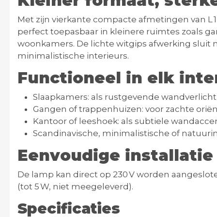
Kleiner formaat, sterk
Met zijn vierkante compacte afmetingen van
L 
perfect toepasbaar in kleinere ruimtes zoals ga
woonkamers. De lichte witgips afwerking sluit 
minimalistische interieurs.
Functioneel in elk inte
Slaapkamers: als rustgevende wandverlicht
Gangen of trappenhuizen: voor zachte oriën
Kantoor of leeshoek: als subtiele wandacce
Scandinavische, minimalistische of natuuri
Eenvoudige installatie
De lamp kan direct op
230 V
worden aangeslote
(tot 5 W, niet meegeleverd)
.
Specificaties