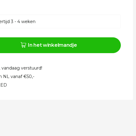
rtijd 3 - 4 weken
In het winkelmandje
, vandaag verstuurd!
in NL vanaf €50,-
 LED