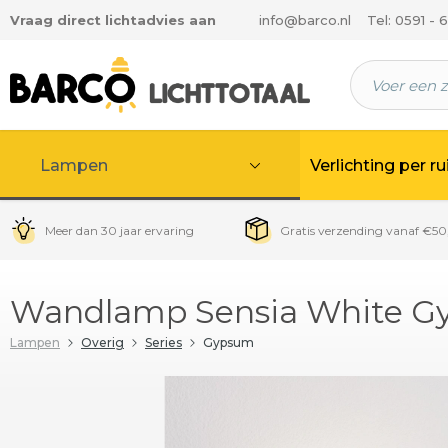
Vraag direct lichtadvies aan
info@barco.nl
Tel: 0591 - 
 hoofdinhoud
Lampen
Verlichting per r
Meer dan 30 jaar ervaring
Gratis verzending vanaf €50
Wandlamp Sensia White Gy
Lampen
Overig
Series
Gypsum