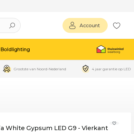
Account
Boldlighting
Grootste van Noord-Nederland
4 jaar garantie op LED
a White Gypsum LED G9 - Vierkant