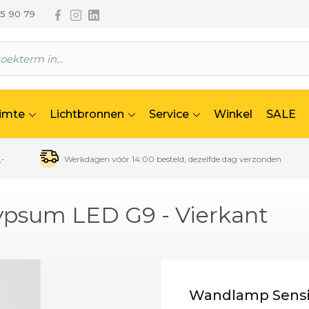
Volg ons via Facebook
Volg ons via Instagram
Volg ons via Linkedin
65 90 79
uimte
Lichtbronnen
Service
Winkel
SALE
,-
Werkdagen vóór 14:00 besteld, dezelfde dag verzonden
psum LED G9 - Vierkant
Wandlamp Sensi