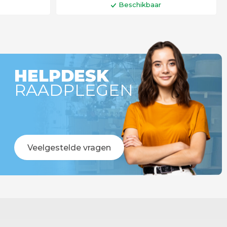
Beschikbaar
gen
In winkelwagen
HELPDESK
RAADPLEGEN
Veelgestelde vragen