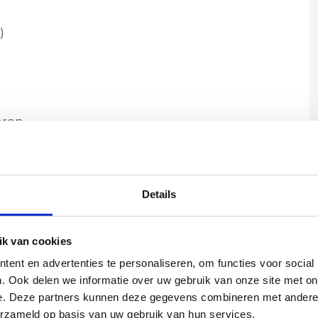
)
bron
ur
ichting geen ruimte hoeft in te nemen om sfeer
Details
 materie - rustgevend, functioneel en elegant.
k van cookies
ent en advertenties te personaliseren, om functies voor social
. Ook delen we informatie over uw gebruik van onze site met on
e. Deze partners kunnen deze gegevens combineren met andere i
7,5 cm - H: 12,5 cm
erzameld op basis van uw gebruik van hun services.