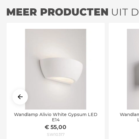
MEER PRODUCTEN
UIT 
Wandlamp Alivio White Gypsum LED
Wandlam
E14
€
55
,00
SW10317