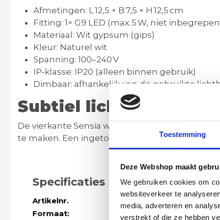
Afmetingen
: L 12,5 × B 7,5 × H 12,5 cm
Fitting
: 1× G9 LED (max. 5 W, niet inbegrepen
Materiaal
: Wit gypsum (gips)
Kleur
: Naturel wit
Spanning
: 100–240 V
IP‑klasse
: IP20 (alleen binnen gebruik)
Dimbaar
: afhankelijk van de gebruikte licht
Subtiel licht met textu
De vierkante
Sensia wandlamp
bewijst dat verl
Toestemming
te maken. Een ingetogen sculptuur van licht en
Deze Webshop maakt gebrui
Specificaties
We gebruiken cookies om cont
websiteverkeer te analyseren
Artikelnr.
SW10318
media, adverteren en analys
Formaat:
L: 12,5 cm - B: 
verstrekt of die ze hebben v