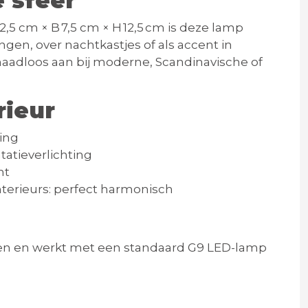
e sfeer
12,5 cm × B 7,5 cm × H 12,5 cm
is deze lamp
ngen, over nachtkastjes of als accent in
naadloos aan bij moderne, Scandinavische of
rieur
ing
tatieverlichting
nt
nterieurs: perfect harmonisch
n en werkt met een standaard
G9 LED-lamp