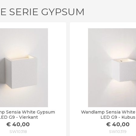
DE SERIE GYPSUM
p Sensia White Gypsum
Wandlamp Sensia Whit
LED G9 - Vierkant
LED G9 - Kubus
€
40
,00
€
40
,00
SW10318
SW10319