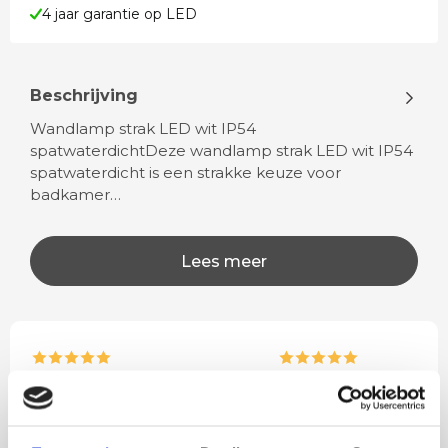
4 jaar garantie op LED
Beschrijving
Wandlamp strak LED wit IP54
spatwaterdichtDeze wandlamp strak LED wit IP54
spatwaterdicht is een strakke keuze voor
badkamer…
Lees meer
Rian
Anne
Fijne site waar ik een mooie
Het bestellen, betale
lamp heb uitgekozen en
leveren verliep vlot e