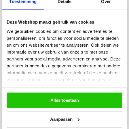
Toestemming
Details
Over
besteld. De volgende dag
volledig naar wens. He
werd deze al bezorgd. Super
artikel is zeer mooi e
netjes en veilig verpakt.
veel sfeer, het is ook
Deze Webshop maakt gebruik van cookies
eenvoudig te plaatsen
We gebruiken cookies om content en advertenties te
personaliseren, om functies voor social media te bieden
en om ons websiteverkeer te analyseren. Ook delen we
informatie over uw gebruik van onze site met onze
partners voor social media, adverteren en analyse. Deze
partners kunnen deze gegevens combineren met andere
informatie die u aan ze heeft verstrekt of die ze hebben
MEER PRODUCTEN
verzameld op basis van uw gebruik van hun services.
UIT DE SERIE TONY
Alle producten uit deze serie
Alles toestaan
Aanpassen