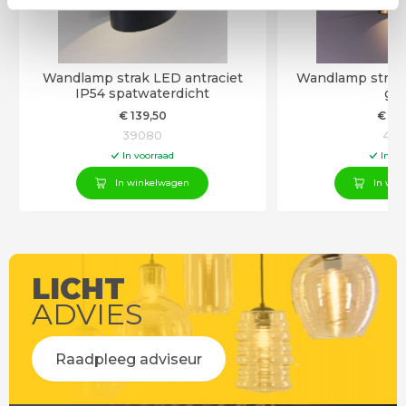
Wandlamp strak LED antraciet
Wandlamp strak
IP54 spatwaterdicht
go
€
139
,50
€
13
39080
410
In voorraad
In vo
In winkelwagen
In win
LICHT
ADVIES
Raadpleeg adviseur