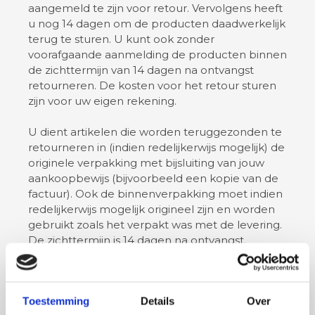
aangemeld te zijn voor retour. Vervolgens heeft
u nog 14 dagen om de producten daadwerkelijk
terug te sturen. U kunt ook zonder
voorafgaande aanmelding de producten binnen
de zichttermijn van 14 dagen na ontvangst
retourneren. De kosten voor het retour sturen
zijn voor uw eigen rekening.
U dient artikelen die worden teruggezonden te
retourneren in (indien redelijkerwijs mogelijk) de
originele verpakking met bijsluiting van jouw
aankoopbewijs (bijvoorbeeld een kopie van de
factuur). Ook de binnenverpakking moet indien
redelijkerwijs mogelijk origineel zijn en worden
gebruikt zoals het verpakt was met de levering.
De zichttermijn is 14 dagen na ontvangst.
Let op: Retouren van grote dozen kunnen extra
kosten met zich mee brengen. Wilt u van te
Toestemming
Details
Over
voren weten wat een retour ongeveer gaat