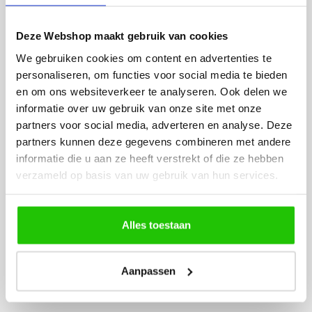
kosten? Neem dan contact met ons op.
Retourneren van aankopen
Deze Webshop maakt gebruik van cookies
uit onze winkel
We gebruiken cookies om content en advertenties te
personaliseren, om functies voor social media te bieden
Artikelen die zijn gekocht in onze winkel kunnen
en om ons websiteverkeer te analyseren. Ook delen we
binnen
14 dagen na aankoop
worden
informatie over uw gebruik van onze site met onze
geretourneerd of geruild, op vertoon van de
partners voor social media, adverteren en analyse. Deze
originele kassabon of de digitale kassabon die u
partners kunnen deze gegevens combineren met andere
per e-mail heeft ontvangen.
informatie die u aan ze heeft verstrekt of die ze hebben
Let op:
Op opruimingsartikelen geven wij geen
verzameld op basis van uw gebruik van hun services.
geld terug.
Alles toestaan
Klik hier om het retourformulier te downloaden
Aanpassen
Zend uw artikelen a.u.b. aan: