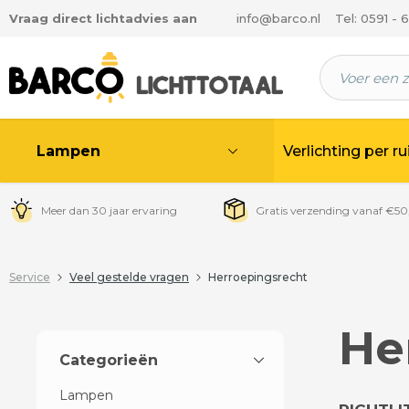
Vraag direct lichtadvies aan
info@barco.nl
Tel: 0591 - 
 hoofdinhoud
Lampen
Verlichting per r
Meer dan 30 jaar ervaring
Gratis verzending vanaf €50
Service
Veel gestelde vragen
Herroepingsrecht
He
Categorieën
Lampen