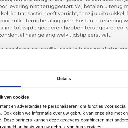
oor levering niet teruggestort. Wij betalen u terug
elijke transactie heeft verricht, tenzij u uitdrukkel
 voor zulke terugbetaling geen kosten in rekenin
aling tot wij de goederen hebben teruggekregen, 
nden, al naar gelang welk tijdstip eerst valt.
de goederen onverwijld, doch in ieder geval niet lat
enkomst te herroepen aan ons heeft medegedeeld, 
p tijd als u de goederen terugstuurt voordat de term
te kosten van het terugzenden van de goederen k
Details
lleen aansprakelijk voor de waardevermindering van
k van cookies
oederen, dat verder gaat dan nodig is om de aard
tellen.
ent en advertenties te personaliseren, om functies voor social
. Ook delen we informatie over uw gebruik van onze site met on
e. Deze partners kunnen deze gegevens combineren met andere i
uradres is:
erzameld op basis van uw gebruik van hun services.
chttotaal