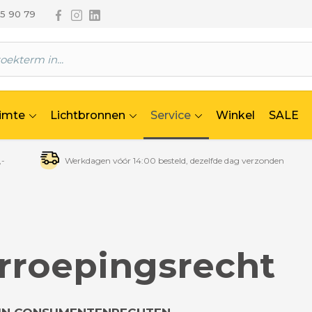
Volg ons via Facebook
Volg ons via Instagram
Volg ons via Linkedin
65 90 79
uimte
Lichtbronnen
Service
Winkel
SALE
,-
Werkdagen vóór 14:00 besteld, dezelfde dag verzonden
rroepingsrecht