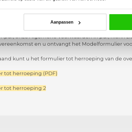
t 62
 EMMEN
Aanpassen
gt na tot stand komen van de overeenkomst via de e
in .pdf, onze Algemene Voorwaarden in pdf, hierin z
vereenkomst en u ontvangt het Modelformulier voo
and kunt u het formulier tot herroeping van de o
r tot herroeping (PDF)
r tot herroeping 2