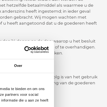
 met hetzelfde betaalmiddel als waarmee u de
ijk anderszins heeft ingestemd; in ieder geval
g worden gebracht. Wij mogen wachten met
of u heeft aangetoond dat u de goederen heeft
er dan 14 dagen na de dag waarop u het besluit
aan ons terug te zenden of te overhandigen.
ijn van 14 dagen is verstreken.
omen voor uw rekening.
Over
 de goederen die het gevolg is van het gebruik
, de kenmerken en de werking van de goederen
 media te bieden en om ons
ze partners voor social
nformatie die u aan ze heeft