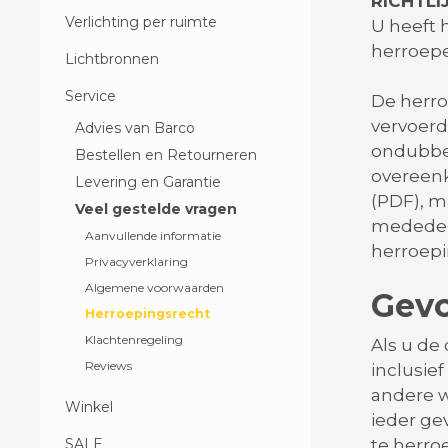
RICHTL
Verlichting per ruimte
U heeft 
herroep
Lichtbronnen
Service
De herro
vervoerde
Advies van Barco
ondubbelz
Bestellen en Retourneren
overeenk
Levering en Garantie
(PDF), m
Veel gestelde vragen
mededeli
Aanvullende informatie
herroepi
Privacyverklaring
Algemene voorwaarden
Gevo
Herroepingsrecht
Klachtenregeling
Als u de
Reviews
inclusie
andere w
Winkel
ieder ge
SALE
te herro