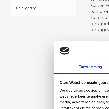
kosten v
Boldlighting
oorspronk
zullen u
terugbet
teruggezo
U dient 
de overe
U bent o
De direc
Toestemming
U bent a
Deze Webshop maakt gebrui
van de g
vast te s
We gebruiken cookies om cont
websiteverkeer te analyseren
media, adverteren en analys
Ons reto
verstrekt of die ze hebben v
Barco Li