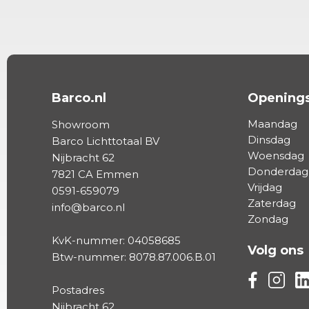
Barco.nl
Openings
Maandag
Showroom
Dinsdag
Barco Lichttotaal BV
Woensdag
Nijbracht 62
Donderdag
7821 CA Emmen
Vrijdag
0591-659079
Zaterdag
info@barco.nl
Zondag
KvK-nummer: 04058685
Volg ons
Btw-nummer: 8078.87.006.B.01
Volg ons vi
Volg on
Vo
Postadres
Nijbracht 62