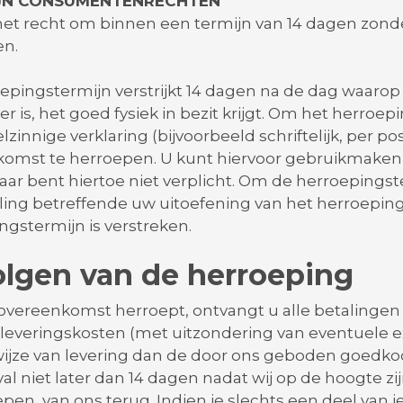
IJN CONSUMENTENRECHTEN
het recht om binnen een termijn van 14 dagen zon
en.
epingstermijn verstrijkt 14 dagen na de dag waarop
r is, het goed fysiek in bezit krijgt. Om het herroe
innige verklaring (bijvoorbeeld schriftelijk, per pos
omst te herroepen. U kunt hiervoor gebruikmaken
aar bent hiertoe niet verplicht. Om de herroepingst
ng betreffende uw uitoefening van het herroeping
ngstermijn is verstreken.
lgen van de herroeping
 overeenkomst herroept, ontvangt u alle betalingen
f leveringskosten (met uitzondering van eventuele 
ijze van levering dan de door ons geboden goedkoop
val niet later dan 14 dagen nadat wij op de hoogte 
epen, van ons terug. Indien je slechts een deel van 