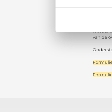
Nijbrach
7821 CA
U ontvan
factuur 
van de o
Ondersta
Formulie
Formulie