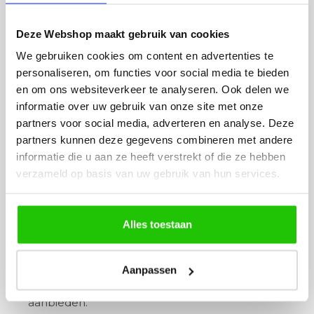
te voldoen aan een wettelijke verplichting.
Deze Webshop maakt gebruik van cookies
Cookies, of vergelijkbare technieken, die wij
gebruiken
We gebruiken cookies om content en advertenties te
Barco Lichttotaal bv gebruikt functionele,
personaliseren, om functies voor social media te bieden
analytische en tracking cookies. Een cookie is
en om ons websiteverkeer te analyseren. Ook delen we
een klein tekstbestand dat bij het eerste
informatie over uw gebruik van onze site met onze
bezoek aan deze website wordt opgeslagen in
partners voor social media, adverteren en analyse. Deze
de browser van uw computer, tablet of
partners kunnen deze gegevens combineren met andere
smartphone. Barco Lichttotaal bv gebruikt
informatie die u aan ze heeft verstrekt of die ze hebben
cookies met een puur technische functionaliteit.
verzameld op basis van uw gebruik van hun services.
Deze zorgen ervoor dat de website naar
behoren werkt en dat bijvoorbeeld uw
voorkeursinstellingen onthouden worden. Deze
Alles toestaan
cookies worden ook gebruikt om de website
goed te laten werken en deze te kunnen
optimaliseren. Daarnaast plaatsen we cookies
Aanpassen
die uw surfgedrag bijhouden zodat we op maat
gemaakte content en advertenties kunnen
aanbieden.