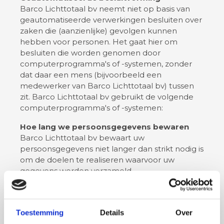
Barco Lichttotaal bv neemt niet op basis van
geautomatiseerde verwerkingen besluiten over
zaken die (aanzienlijke) gevolgen kunnen
hebben voor personen. Het gaat hier om
besluiten die worden genomen door
computerprogramma's of -systemen, zonder
dat daar een mens (bijvoorbeeld een
medewerker van Barco Lichttotaal bv) tussen
zit. Barco Lichttotaal bv gebruikt de volgende
computerprogramma's of -systemen:
Hoe lang we persoonsgegevens bewaren
Barco Lichttotaal bv bewaart uw
persoonsgegevens niet langer dan strikt nodig is
om de doelen te realiseren waarvoor uw
gegevens worden verzameld.
Delen van persoonsgegevens met derden
Barco Lichttotaal bv verstrekt uitsluitend aan
derden en alleen als dit nodig is voor de
Toestemming
Details
Over
uitvoering van onze overeenkomst met u of om