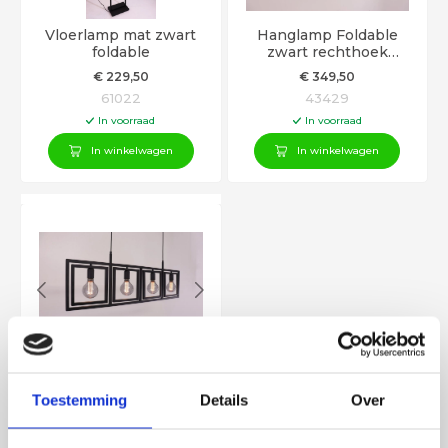
Vloerlamp mat zwart
Hanglamp Foldable
foldable
zwart rechthoek
draaibaar 160cm
€
229
,50
€
349
,50
61022
43429
In voorraad
In voorraad
In winkelwagen
In winkelwagen
Hanglamp Foldable
zwart rechthoek
draaibaar 110cm
Toestemming
Details
Over
€
249
,50
43428