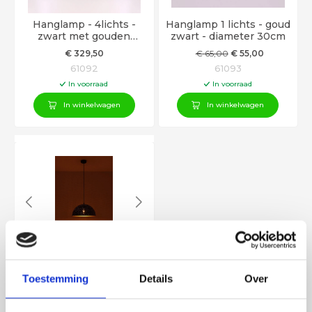
Hanglamp - 4lichts -
Hanglamp 1 lichts - goud
zwart met gouden
zwart - diameter 30cm
binnenkant - 150cm
€
329
,50
€
65
,00
€
55
,00
61092
61093
In voorraad
In voorraad
In winkelwagen
In winkelwagen
Hanglamp 1 lichts - goud
zwart - diameter 40cm
Toestemming
Details
Over
€
89
,50
61094