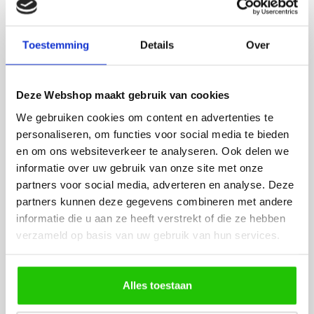
ADVIES
Raadpleeg adviseur
Toestemming
Details
Over
WINKEL
Deze Webshop maakt gebruik van cookies
BEZOEKEN
We gebruiken cookies om content en advertenties te
personaliseren, om functies voor social media te bieden
en om ons websiteverkeer te analyseren. Ook delen we
Routebeschrijving
informatie over uw gebruik van onze site met onze
partners voor social media, adverteren en analyse. Deze
partners kunnen deze gegevens combineren met andere
HELPDESK
informatie die u aan ze heeft verstrekt of die ze hebben
RAADPLEGEN
verzameld op basis van uw gebruik van hun services.
Veelgestelde vragen
Alles toestaan