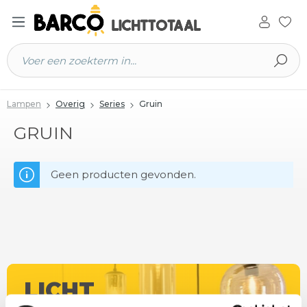
 hoofdinhoud
Lampen
Overig
Series
Gruin
GRUIN
Geen producten gevonden.
LICHT