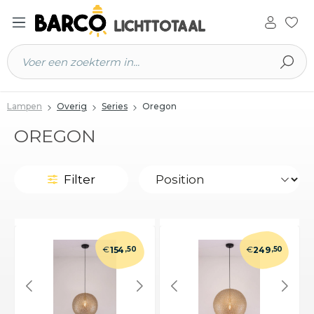
 hoofdinhoud
Lampen
Overig
Series
Oregon
OREGON
Filter
€
€
154
,50
249
,50