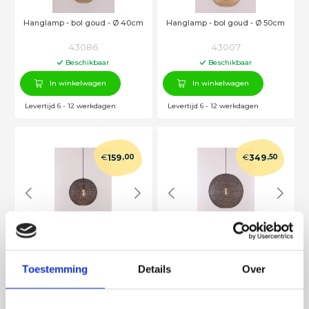
Hanglamp - bol goud - Ø 40cm
Hanglamp - bol goud - Ø 50cm
43086
43007
Beschikbaar
Beschikbaar
In winkelwagen
In winkelwagen
Levertijd 6 - 12 werkdagen
Levertijd 6 - 12 werkdagen
€
€
159
,00
349
,50
Hanglamp bol zwart/goud 40cm
Hanglamp bol zwart/goud 58cm
42017
42015
Toestemming
Details
Over
In voorraad
In voorraad
In winkelwagen
In winkelwagen