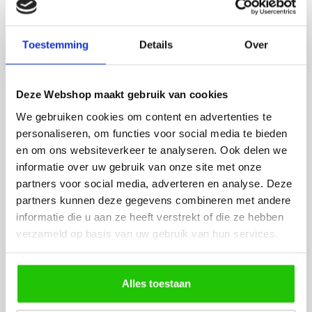
ADVIES
Raadpleeg adviseur
Toestemming
Details
Over
WINKEL
Deze Webshop maakt gebruik van cookies
BEZOEKEN
We gebruiken cookies om content en advertenties te
personaliseren, om functies voor social media te bieden
en om ons websiteverkeer te analyseren. Ook delen we
Routebeschrijving
informatie over uw gebruik van onze site met onze
partners voor social media, adverteren en analyse. Deze
partners kunnen deze gegevens combineren met andere
HELPDESK
informatie die u aan ze heeft verstrekt of die ze hebben
RAADPLEGEN
verzameld op basis van uw gebruik van hun services.
Veelgestelde vragen
Alles toestaan