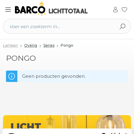
 hoofdinhoud
Lampen
Overig
Series
Pongo
PONGO
Geen producten gevonden.
LICHT