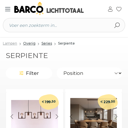
 hoofdinhoud
Lampen
Overig
Series
Serpiente
SERPIENTE
Filter
€
€
199
,50
229
,50