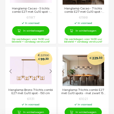
Hanglamp Cacao - 5 lichts
Hanglamp Cacao - 7 lichts
combi E27 met Gu10 spot -
combi E27 met Gu10 spot -
108cm
150cm
61187
61188
In voorraad
In voorraad
In winkelwagen
In winkelwagen
Op werkdagen voor 14:00 uur
Op werkdagen voor 14:00 uur
besteld = vandaag verstuurd!
besteld = vandaag verstuurd!
€
229
,50
€
229
,50
€
99
,50
Hanglamp Brons 7-lichts combi
Hanglamp 7-lichts combi E27
E27 met Gu10 spot - 150 cm
met Gu10 spots - mat zwart 150
cm
61131
61021
In voorraad
In voorraad
In winkelwagen
In winkelwagen