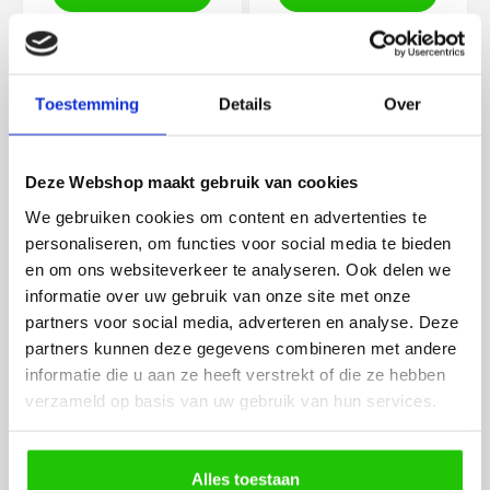
Op werkdagen voor 14:00 uur
Op werkdagen voor 14:00 uur
besteld = vandaag verstuurd!
besteld = vandaag verstuurd!
Toestemming
Details
Over
€
199
,50
Deze Webshop maakt gebruik van cookies
We gebruiken cookies om content en advertenties te
personaliseren, om functies voor social media te bieden
Hanglamp 5-lichts combi E27
met Gu10 spot - mat zwart 108
en om ons websiteverkeer te analyseren. Ook delen we
cm
61020
informatie over uw gebruik van onze site met onze
In voorraad
partners voor social media, adverteren en analyse. Deze
In winkelwagen
partners kunnen deze gegevens combineren met andere
informatie die u aan ze heeft verstrekt of die ze hebben
Op werkdagen voor 14:00 uur
besteld = vandaag verstuurd!
verzameld op basis van uw gebruik van hun services.
Alles toestaan