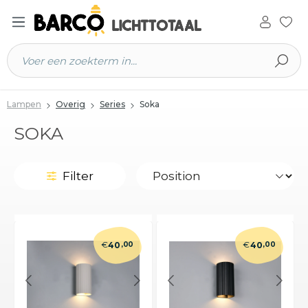
 hoofdinhoud
Lampen
Overig
Series
Soka
SOKA
Filter
€
€
40
,00
40
,00