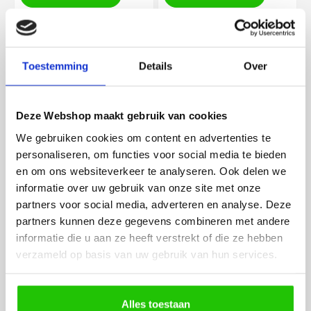
Levertijd 6 - 12 werkdagen
Levertijd 6 - 12 werkdagen
Toestemming
Details
Over
€
40
,00
Deze Webshop maakt gebruik van cookies
We gebruiken cookies om content en advertenties te
personaliseren, om functies voor social media te bieden
Wandlamp Soka Up & Down -
koffie
en om ons websiteverkeer te analyseren. Ook delen we
SW10292
informatie over uw gebruik van onze site met onze
Beschikbaar
partners voor social media, adverteren en analyse. Deze
In winkelwagen
partners kunnen deze gegevens combineren met andere
informatie die u aan ze heeft verstrekt of die ze hebben
Levertijd 6 - 12 werkdagen
verzameld op basis van uw gebruik van hun services.
Alles toestaan