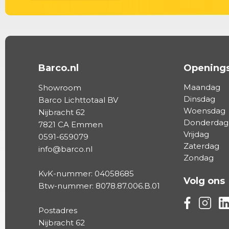
Barco.nl
Openings
Maandag
Showroom
Dinsdag
Barco Lichttotaal BV
Woensdag
Nijbracht 62
Donderdag
7821 CA Emmen
Vrijdag
0591-659079
Zaterdag
info@barco.nl
Zondag
KvK-nummer: 04058685
Volg ons
Btw-nummer: 8078.87.006.B.01
Volg ons vi
Volg on
Vo
Postadres
Nijbracht 62