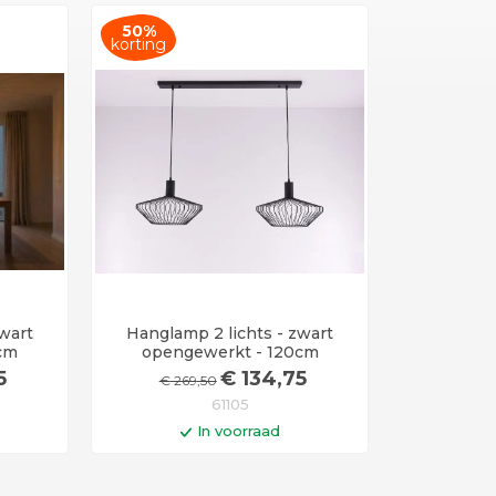
50%
korting
wart
Hanglamp 2 lichts - zwart
cm
opengewerkt - 120cm
5
€
134
,75
€
269
,50
61105
In voorraad
en
In winkelwagen