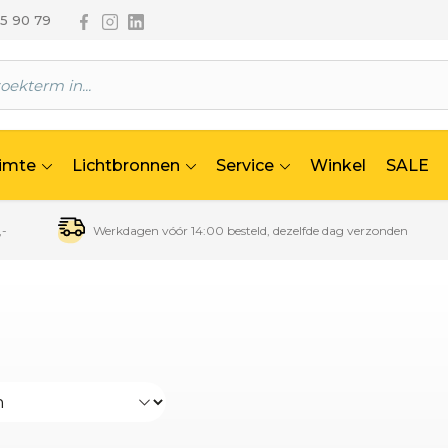
Volg ons via Facebook
Volg ons via Instagram
Volg ons via Linkedin
65 90 79
uimte
Lichtbronnen
Service
Winkel
SALE
,-
Werkdagen vóór 14:00 besteld, dezelfde dag verzonden