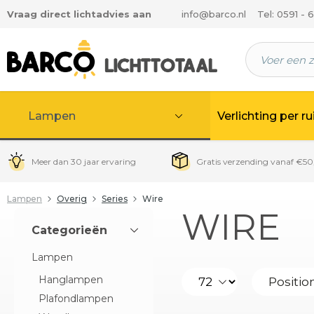
Vraag direct lichtadvies aan
info@barco.nl
Tel: 0591 - 
 hoofdinhoud
Lampen
Verlichting per r
Meer dan 30 jaar ervaring
Gratis verzending vanaf €50
Lampen
Overig
Series
Wire
WIRE
Categorieën
Lampen
Hanglampen
Plafondlampen