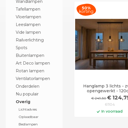
Wandlampen
50%
Tafellampen
korting
Vloerlampen
Leeslampen
Vide lampen
Railverlichting
Spots
Buitenlampen
Art Deco lampen
Rotan lampen
Ventilatorlampen
Hanglamp 3 lichts - z
Onderdelen
opengewerkt - 120
Nu populair
€
124
,7
€
249
,50
Overig
61104
Lichtadvies
In voorraad
Oplaadbaar
In winkelwag
Bedlampen