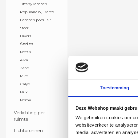
Levertijd 6 - 12 werkd
Tiffany lampen
Populaire bij Barco
Lampen populair
Sfeer
Divers
Series
Noctis
Alva
Zeno
Miro
Calyx
Toestemming
Flux
Noma
Deze Webshop maakt gebrui
Verlichting per
We gebruiken cookies om cont
ruimte
websiteverkeer te analyseren
Lichtbronnen
media, adverteren en analys