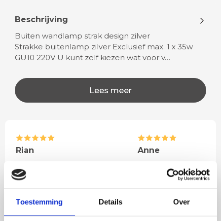
Beschrijving
Buiten wandlamp strak design zilver
Strakke buitenlamp zilver Exclusief max. 1 x 35w
GU10 220V U kunt zelf kiezen wat voor v…
Lees meer
Rian
Anne
Fijne site waar ik een mooie
Het bestellen, betale
lamp heb uitgekozen en
leveren verliep vlot e
besteld. De volgende dag
volledig naar wens. He
Toestemming
Details
Over
werd deze al bezorgd. Super
artikel is zeer mooi e
netjes en veilig verpakt.
veel sfeer, het is ook