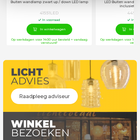
Buiten wandlamp zwart up / down LED lamp
LED Buiten wandlam
inclusief li
41551LED
4493
In voorraad
In vo
In winkelwagen
In win
Op werkdagen voor 14:00 uur besteld = vandaag
Op werkdagen voor 14:00
verstuurd!
verstu
LICHT
ADVIES
Raadpleeg adviseur
WINKEL
BEZOEKEN