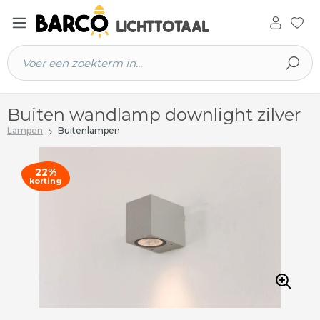
 hoofdinhoud
Buiten wandlamp downlight zilver
Lampen
Buitenlampen
22%
korting