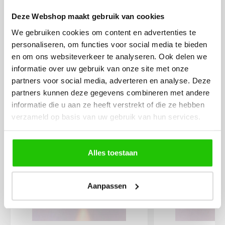
eenvoudig te plaatsen
Deze Webshop maakt gebruik van cookies
We gebruiken cookies om content en advertenties te
personaliseren, om functies voor social media te bieden
en om ons websiteverkeer te analyseren. Ook delen we
informatie over uw gebruik van onze site met onze
partners voor social media, adverteren en analyse. Deze
MEER PRODUCTEN
partners kunnen deze gegevens combineren met andere
UIT DE SERIE WHAT
informatie die u aan ze heeft verstrekt of die ze hebben
verzameld op basis van uw gebruik van hun services.
Alle producten uit deze serie
Alles toestaan
€
50
,00
€
29
,50
Aanpassen