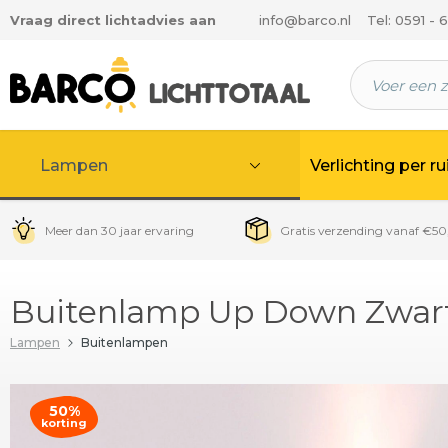
Vraag direct lichtadvies aan
info@barco.nl
Tel: 0591 - 
 hoofdinhoud
Lampen
Verlichting per r
Meer dan 30 jaar ervaring
Gratis verzending vanaf €50
Buitenlamp Up Down Zwar
Lampen
Buitenlampen
50%
korting