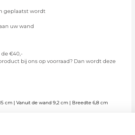
in geplaatst wordt
t aan uw wand
 de €40,-
product bij ons op voorraad? Dan wordt deze
15 cm | Vanuit de wand 9,2 cm | Breedte 6,8 cm
 van serie what