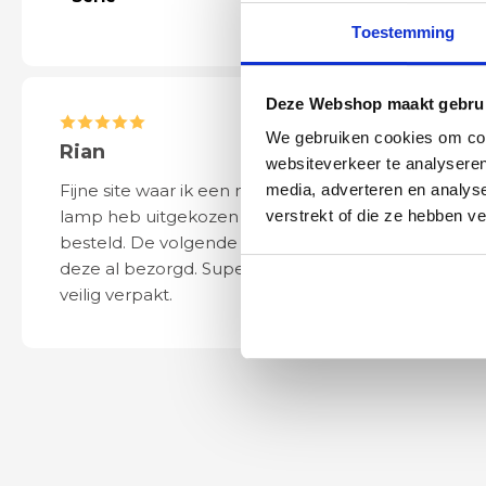
Toestemming
Deze Webshop maakt gebrui
We gebruiken cookies om cont
Rian
Anne
websiteverkeer te analyseren
Fijne site waar ik een mooie
Het bestellen, 
media, adverteren en analys
lamp heb uitgekozen en
leveren verliep 
verstrekt of die ze hebben v
besteld. De volgende dag werd
naar wens. Het a
deze al bezorgd. Super netjes en
mooi en schept v
veilig verpakt.
ook eenvoudig t