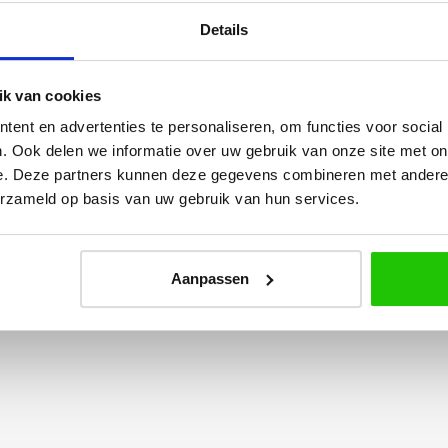
Details
k van cookies
ent en advertenties te personaliseren, om functies voor social
Yvonne
. Ook delen we informatie over uw gebruik van onze site met on
betalen en
Wij hadden 2 lampen besteld
e. Deze partners kunnen deze gegevens combineren met andere i
vlot en volledig
met totaal 11 mondgeblazen
erzameld op basis van uw gebruik van hun services.
rtikel is zeer
kappen. Dit was zeer goed
eel sfeer, het is
verpakt geleverd. Wij bevelen dit
e plaatsen.
bedrijf zeker aan!
Aanpassen