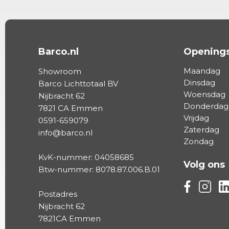
Barco.nl
Openings
Maandag
Showroom
Dinsdag
Barco Lichttotaal BV
Woensdag
Nijbracht 62
Donderdag
7821 CA Emmen
Vrijdag
0591-659079
Zaterdag
info@barco.nl
Zondag
KvK-nummer: 04058685
Volg ons
Btw-nummer: 8078.87.006.B.01
Volg ons vi
Volg on
Vo
Postadres
Nijbracht 62
7821CA Emmen