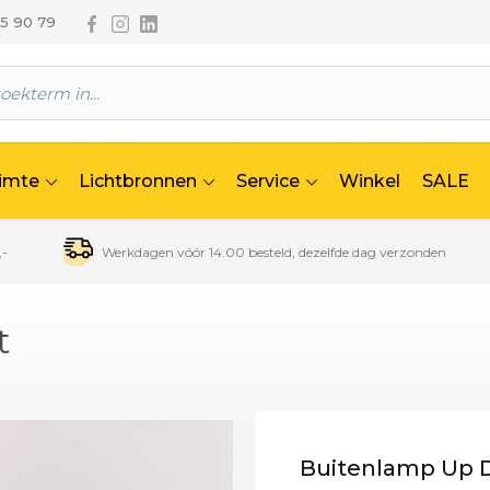
Volg ons via Facebook
Volg ons via Instagram
Volg ons via Linkedin
65 90 79
uimte
Lichtbronnen
Service
Winkel
SALE
,-
Werkdagen vóór 14:00 besteld, dezelfde dag verzonden
t
Buitenlamp Up 