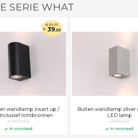
DE SERIE WHAT
€
50
,00
39
€
,50
en wandlamp zwart up /
Buiten wandlamp zilver
nclusief lichtbronnen
LED lamp
44937LED
41654LED
In voorraad
In voorraad
In winkelwagen
In winkelwa