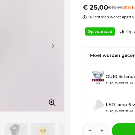
€ 25,00
€
50
,00
50% k
De lichtbron wordt apart 
Op 
Op voorraad
Moet worden geco
GU10 3stand
€ 12,95 per stuk
LED lamp 6 
€ 12,95 per stuk
−
+