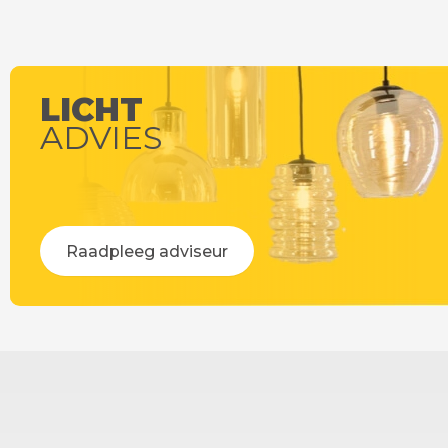
Op werkdagen voor 14:00 uur besteld =
Op werkdag
vandaag verstuurd!
LICHT
ADVIES
Raadpleeg adviseur