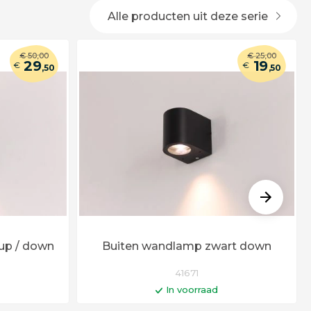
Alle producten uit deze serie
€
50
,00
€
25
,00
29
19
€
€
,50
,50
 up / down
Buiten wandlamp zwart down
41671
In voorraad
gen
In winkelwagen