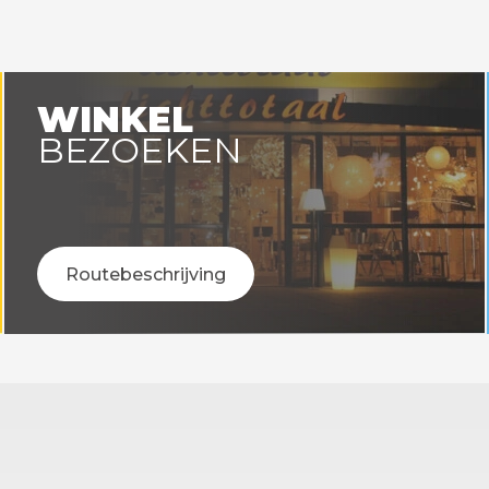
en voor 14:00 uur besteld =
Op werkdagen voor 14:00 uu
vandaag verstuurd!
vandaag verstuurd
WINKEL
BEZOEKEN
Routebeschrijving