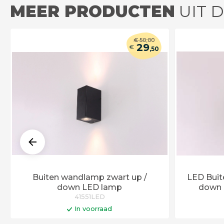
MEER PRODUCTEN
UIT 
€
50
,00
29
€
,50
Buiten wandlamp zwart up /
LED Buit
down LED lamp
down i
41551LED
In voorraad
In winkelwagen