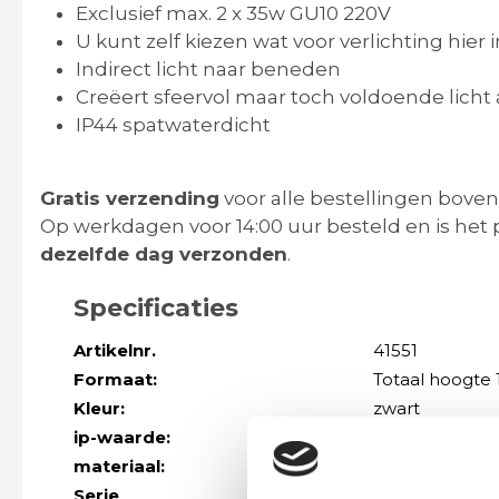
Exclusief max. 2 x 35w GU10 220V
U kunt zelf kiezen wat voor verlichting hier 
Indirect licht naar beneden
Creëert sfeervol maar toch voldoende lich
IP44 spatwaterdicht
Gratis verzending
voor alle bestellingen boven
Op werkdagen voor 14:00 uur besteld en is het 
dezelfde dag verzonden
.
Specificaties
Artikelnr.
41551
Formaat:
Totaal hoogte 
Kleur:
zwart
ip-waarde:
IP44
materiaal:
aluminium
Serie
Meer modellen