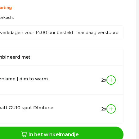
orting
verkocht
werkdagen voor 14:00 uur besteld = vandaag verstuurd!
mbineerd met
enlamp | dim to warm
2x
watt GU10 spot DImtone
2x
In het winkelmandje