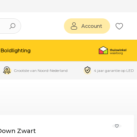
Account
Boldlighting
Grootste van Noord-Nederland
4 jaar garantie op LED
Down Zwart