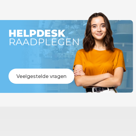
r besteld =
Op werkdagen voor 14:00 uur besteld =
!
vandaag verstuurd!
HELPDESK
RAADPLEGEN
Veelgestelde vragen