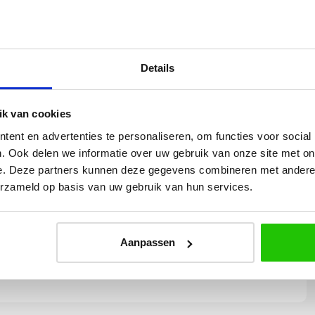
m - hoogte max 150cm
Details
 van serie gaaties
k van cookies
ent en advertenties te personaliseren, om functies voor social
. Ook delen we informatie over uw gebruik van onze site met on
e. Deze partners kunnen deze gegevens combineren met andere i
Yvonne
erzameld op basis van uw gebruik van hun services.
betalen en
Wij hadden 2 lampen besteld
vlot en volledig
met totaal 11 mondgeblazen
rtikel is zeer
kappen. Dit was zeer goed
Aanpassen
eel sfeer, het is
verpakt geleverd. Wij bevelen dit
e plaatsen.
bedrijf zeker aan!