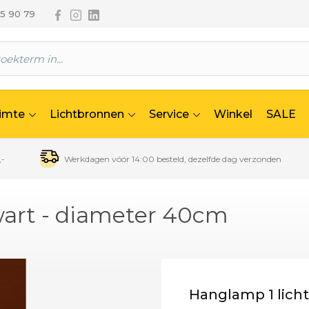
Volg ons via Facebook
Volg ons via Instagram
Volg ons via Linkedin
65 90 79
uimte
Lichtbronnen
Service
Winkel
SALE
,-
Werkdagen vóór 14:00 besteld, dezelfde dag verzonden
wart - diameter 40cm
Hanglamp 1 licht