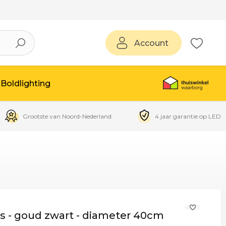
Account
Boldlighting
Grootste van Noord-Nederland
4 jaar garantie op LED
s - goud zwart - diameter 40cm