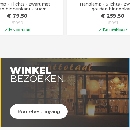
p - 1 lichts - zwart met
Hanglamp - 3lichts - z
en binnenkant - 30cm
gouden binnenka
€
79
,50
€
259
,50
61090
61091
In voorraad
Beschikbaar
In winkelwagen
In winkelwa
rtijd 6 - 12 werkdagen
WINKEL
BEZOEKEN
Routebeschrijving