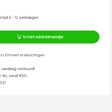
rtijd 6 - 12 werkdagen
In het winkelmandje
 in Emmen te bezichtigen
, vandaag verstuurd!
in NL vanaf €50,-
 LED