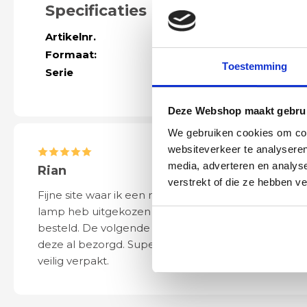
Specificaties
Artikelnr.
61094
Formaat:
diameter 40c
Toestemming
Serie
Meer modellen
Deze Webshop maakt gebrui
We gebruiken cookies om cont
websiteverkeer te analyseren
media, adverteren en analys
Rian
Anne
verstrekt of die ze hebben v
Fijne site waar ik een mooie
Het bestellen, 
lamp heb uitgekozen en
leveren verliep 
besteld. De volgende dag werd
naar wens. Het a
deze al bezorgd. Super netjes en
mooi en schept v
veilig verpakt.
ook eenvoudig t