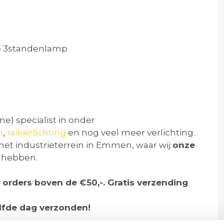
e 3standenlamp
ne) specialist in onder
n
,
railverlichting
en nog veel meer verlichting.
het industrieterrein in Emmen, waar wij
onze
 hebben.
 orders boven de €50,-. Gratis verzending
lfde dag verzonden!