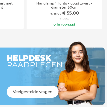
wart met
Hanglamp 1 lichts - goud zwart -
nt
diameter 30cm
€
55
,00
€
65
,00
61093
In voorraad
gen
In winkelwagen
Levertijd 6 - 12 werkdagen
HELPDESK
RAADPLEGEN
Veelgestelde vragen