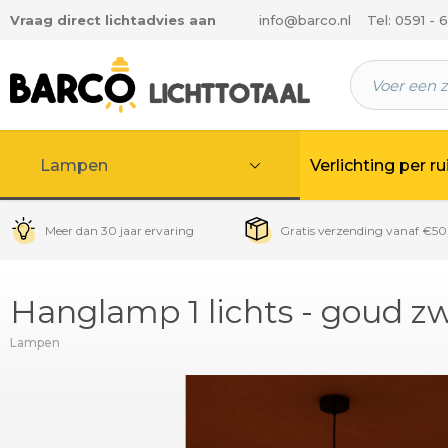
Vraag direct lichtadvies aan
info@barco.nl
Tel: 0591 - 
 hoofdinhoud
Lampen
Verlichting per r
Meer dan 30 jaar ervaring
Gratis verzending vanaf €50
Hanglamp 1 lichts - goud z
Lampen