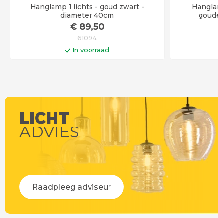
Hanglamp 1 lichts - goud zwart -
Hanglam
diameter 40cm
goud
€
89
,50
61094
In voorraad
In winkelwagen
Leve
LICHT
ADVIES
Raadpleeg adviseur