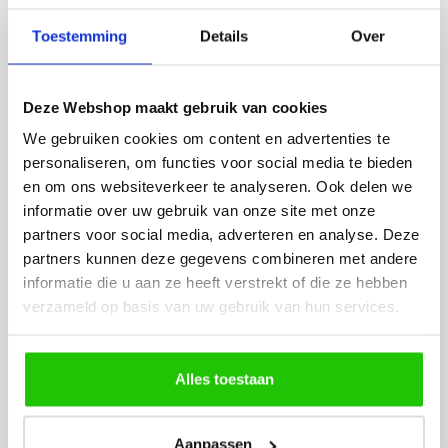
Fijne site waar ik een mooie
Het bestellen, betale
Toestemming
Details
Over
lamp heb uitgekozen en
leveren verliep vlot e
besteld. De volgende dag
volledig naar wens. He
werd deze al bezorgd. Super
artikel is zeer mooi e
Deze Webshop maakt gebruik van cookies
netjes en veilig verpakt.
veel sfeer, het is ook
We gebruiken cookies om content en advertenties te
eenvoudig te plaatsen
personaliseren, om functies voor social media te bieden
en om ons websiteverkeer te analyseren. Ook delen we
informatie over uw gebruik van onze site met onze
partners voor social media, adverteren en analyse. Deze
partners kunnen deze gegevens combineren met andere
informatie die u aan ze heeft verstrekt of die ze hebben
verzameld op basis van uw gebruik van hun services.
MEER PRODUCTEN
UIT DE SERIE JUST
Alles toestaan
Alle producten uit deze serie
Aanpassen