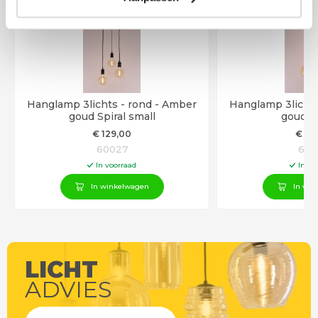
Hanglamp 3lichts - rond - Amber
Hanglamp 3lichts
goud Spiral small
goud Sp
€
129
,00
€
19
60027
600
In voorraad
In vo
In winkelwagen
In win
LICHT
ADVIES