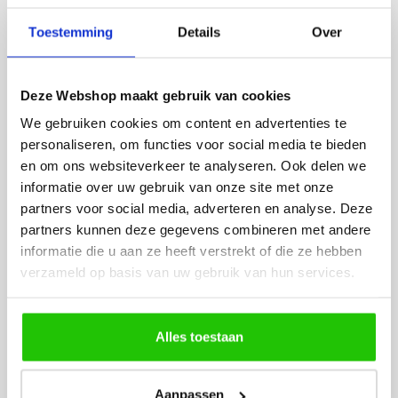
Fijne site waar ik een mooie
Het bestellen, betale
Toestemming
Details
Over
lamp heb uitgekozen en
leveren verliep vlot e
besteld. De volgende dag
volledig naar wens. He
werd deze al bezorgd. Super
artikel is zeer mooi e
Deze Webshop maakt gebruik van cookies
netjes en veilig verpakt.
veel sfeer, het is ook
We gebruiken cookies om content en advertenties te
eenvoudig te plaatsen
personaliseren, om functies voor social media te bieden
en om ons websiteverkeer te analyseren. Ook delen we
informatie over uw gebruik van onze site met onze
partners voor social media, adverteren en analyse. Deze
partners kunnen deze gegevens combineren met andere
informatie die u aan ze heeft verstrekt of die ze hebben
verzameld op basis van uw gebruik van hun services.
MEER PRODUCTEN
UIT DE SERIE JUST
Alles toestaan
Alle producten uit deze serie
Aanpassen