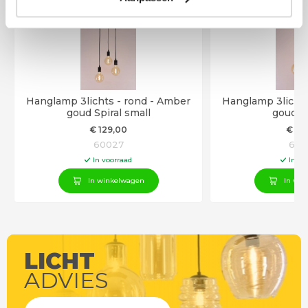
Hanglamp 3lichts - rond - Amber
Hanglamp 3lichts
goud Spiral small
goud Sp
€
129
,00
€
19
60027
600
In voorraad
In vo
In winkelwagen
In win
LICHT
ADVIES