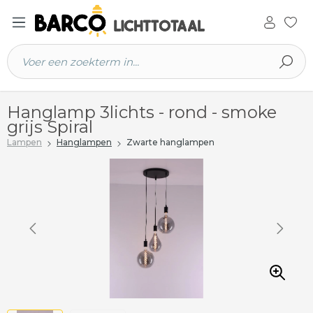
 hoofdinhoud
Hanglamp 3lichts - rond - smoke
grijs Spiral
Lampen
Hanglampen
Zwarte hanglampen