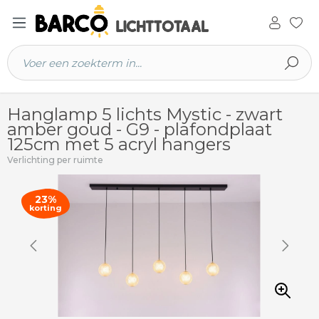
 hoofdinhoud
Hanglamp 5 lichts Mystic - zwart
amber goud - G9 - plafondplaat
125cm met 5 acryl hangers
Verlichting per ruimte
23%
korting