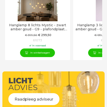
Hanglamp 8 lichts Mystic - zwart
Hanglamp 3 lichts Mystic - zwart
amber goud - G9 - plafondplaat
amber goud - G9 -
125cm met 8 acryl hangers
hang
€
399
,50
€
299
,50
€
139
,50
61073
610
In voorraad
In vo
In winkelwagen
In win
LICHT
ADVIES
Raadpleeg adviseur