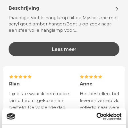
Beschrijving
Prachtige 5lichts hanglamp uit de Mystic serie met
acryl goud amber hangersBent u op zoek naar
een sfeervolle hanglamp voor…
Lees meer
Rian
Anne
Fijne site waar ik een mooie
Het bestellen, betale
lamp heb uitgekozen en
leveren verliep vlot e
besteld. De volgende dag
volledig naar wens. He
werd deze al bezorgd. Super
artikel is zeer mooi e
netjes en veilig verpakt.
veel sfeer, het is ook
eenvoudig te plaatsen